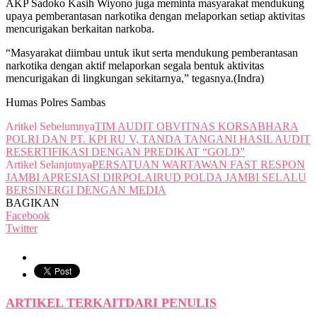
AKP Sadoko Kasih Wiyono juga meminta masyarakat mendukung
upaya pemberantasan narkotika dengan melaporkan setiap aktivitas
mencurigakan berkaitan narkoba.
“Masyarakat diimbau untuk ikut serta mendukung pemberantasan
narkotika dengan aktif melaporkan segala bentuk aktivitas
mencurigakan di lingkungan sekitarnya,” tegasnya.(Indra)
Humas Polres Sambas
Aritkel Sebelumnya
TIM AUDIT OBVITNAS KORSABHARA
POLRI DAN PT. KPI RU V, TANDA TANGANI HASIL AUDIT
RESERTIFIKASI DENGAN PREDIKAT “GOLD”
Artikel Selanjutnya
PERSATUAN WARTAWAN FAST RESPON
JAMBI APRESIASI DIRPOLAIRUD POLDA JAMBI SELALU
BERSINERGI DENGAN MEDIA
BAGIKAN
Facebook
Twitter
ARTIKEL TERKAIT
DARI PENULIS