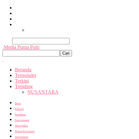
Beranda
Terpopuler
Terkini
Trending
Nusantara
Cari
Media Purna Polri
Beranda
Terpopuler
Terkini
Trending
NUSANTARA
Bisnis
Editorial
Pendidikan
Entertainment
Metropolitan
Hukum & Kriminal
Internasional