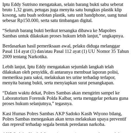
Iptu Eddy Sutrisno mengatakan, selain barang bukti sabu seberat
bruto 1,32 gram, petugas juga menyita satu bungkus plastik klip
kosong, satu buah sedotan plastik, satu unit handphone, uang tunai
sebesar Rp150.000, serta satu timbangan digital.
“Seluruh barang bukti berikut tersangka dibawa ke Mapolres
Sambas untuk dilakukan proses hukum lebih lanjut,” ungkapnya.
Berdasarkan hasil pemeriksaan awal, pelaku diduga melanggar
Pasal 114 ayat (1) dan/atau Pasal 112 ayat (1) UU Nomor 35 Tahun
2009 tentang Narkotika.
Lebih lanjut, Iptu Eddy mengatakan sejumlah langkah telah
dilakukan oleh penyidik, di antaranya membuat laporan polisi,
memeriksa para saksi, melakukan tes urine terhadap terlapor,
menyita barang bukti, serta menyiapkan surat penangkapan.
“Dalam waktu dekat, Polres Sambas akan mengirim sampel ke
Laboratorium Forensik Polda Kalbar, serta menggelar perkara guna
proses hukum selanjutnya,” tegasnya.
Kasi Humas Polres Sambas AKP Sadoko Kasih Wiyono bilang,
Polres Sambas menegaskan akan terus melakukan upaya preventif
dan represif terhadap segala bentuk peredaran narkoba.