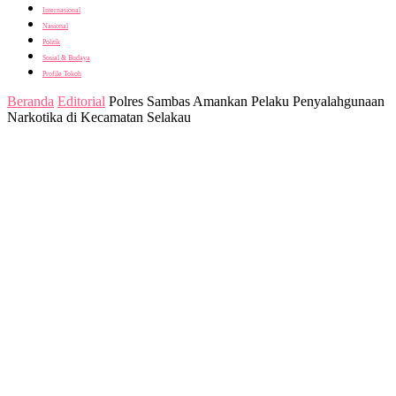
Internasional
Nasional
Politik
Sosial & Budaya
Profile Tokoh
Beranda
Editorial
Polres Sambas Amankan Pelaku Penyalahgunaan
Narkotika di Kecamatan Selakau