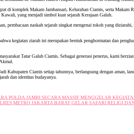
rat di komplek Makam Jambansari, Kelurahan Ciamis, serta Makam Ra
 Kawali, yang menjadi simbol kuat sejarah Kerajaan Galuh.
aan, pembacaan naskah sejarah singkat mengenai tokoh yang diziarahi,
hwa kegiatan ziarah ini merupakan bentuk penghormatan dan pengharg
asyarakat Tatar Galuh Ciamis. Sebagai generasi penerus, kami berziar
 Akmal.
i Jadi Kabupaten Ciamis setiap tahunnya, berlangsung dengan aman, la
jarah dan identitas budayanya.
RA POLDA JAMBI SECARA MASSIF MENGGELAR KEGIATA
LRES METRO JAKARTA BARAT GELAR SAFARI RELIGI DAN