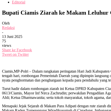
Editorial
Bupati Ciamis Ziarah ke Makam Leluhur
Oleh
Redaksi
-
13 Juni 2025
75
views
Share ke Facebook
Tweet on Twitter
Ciamis,MP-Polri – Dalam rangkaian peringatan Hari Jadi Kabupaten
tengah hari, rombongan Pemerintah Daerah yang dipimpin langsung o
nyata penghormatan dan penghargaan kepada para pendahulu yang te
Turut hadir dalam rombongan ziarah ini Ketua DPRD Kabupaten Cia
0613/Ciamis, Mayor Inf Nirca Zachrudin; perwakilan Pengadilan 
Ahli; Ketua Dharmawanita; serta tokoh masyarakat, tokoh agama, dan
Menapaki Jejak Sejarah di Makam Para Adipati dengan rute ziarah d
Makam Raden Tumenggung Wiradikusumah di Cigadung, Imbanagara