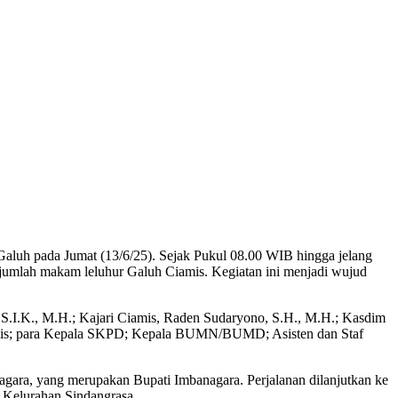
aluh pada Jumat (13/6/25). Sejak Pukul 08.00 WIB hingga jelang
ejumlah makam leluhur Galuh Ciamis. Kegiatan ini menjadi wujud
S.I.K., M.H.; Kajari Ciamis, Raden Sudaryono, S.H., M.H.; Kasdim
iamis; para Kepala SKPD; Kepala BUMN/BUMD; Asisten dan Staf
agara, yang merupakan Bupati Imbanagara. Perjalanan dilanjutkan ke
Kelurahan Sindangrasa.