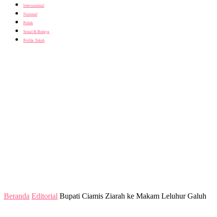
Internasional
Nasional
Politik
Sosial & Budaya
Profile Tokoh
Beranda
Editorial
Bupati Ciamis Ziarah ke Makam Leluhur Galuh