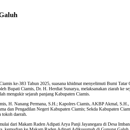
 Galuh
 Ciamis ke-383 Tahun 2025, suasana khidmat menyelimuti Bumi Tatar G
leh Bupati Ciamis, Dr. H. Herdiat Sunarya, melaksanakan ziarah ke s
lah mengukir sejarah panjang Kabupaten Ciamis.
mis, H. Nanang Permana, S.H.; Kapolres Ciamis, AKBP Akmal, S.H., 
Agama dan Pengadilan Negeri Kabupaten Ciamis; Sekda Kabupaten C
 tokoh daerah.
imulai dari Makam Raden Adipati Arya Panji Jayanegara di Desa Imban
, kemudian ke Makam Raden Adipati Adikusumah di Gunung Galuh, 