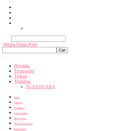
Beranda
Terpopuler
Terkini
Trending
Nusantara
Cari
Media Purna Polri
Beranda
Terpopuler
Terkini
Trending
NUSANTARA
Bisnis
Editorial
Pendidikan
Entertainment
Metropolitan
Hukum & Kriminal
Internasional