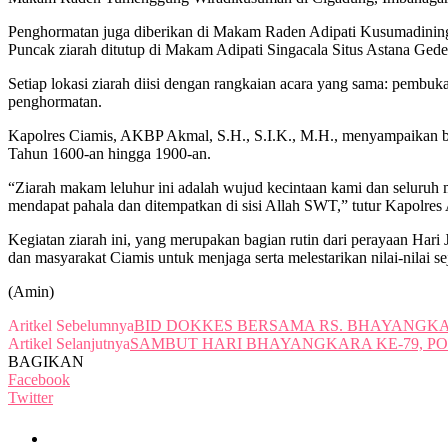
Penghormatan juga diberikan di Makam Raden Adipati Kusumadining
Puncak ziarah ditutup di Makam Adipati Singacala Situs Astana Gede
Setiap lokasi ziarah diisi dengan rangkaian acara yang sama: pembuk
penghormatan.
Kapolres Ciamis, AKBP Akmal, S.H., S.I.K., M.H., menyampaikan ba
Tahun 1600-an hingga 1900-an.
“Ziarah makam leluhur ini adalah wujud kecintaan kami dan seluruh m
mendapat pahala dan ditempatkan di sisi Allah SWT,” tutur Kapolres
Kegiatan ziarah ini, yang merupakan bagian rutin dari perayaan Har
dan masyarakat Ciamis untuk menjaga serta melestarikan nilai-nilai se
(Amin)
Aritkel Sebelumnya
BID DOKKES BERSAMA RS. BHAYANGKA
Artikel Selanjutnya
SAMBUT HARI BHAYANGKARA KE-79, PO
BAGIKAN
Facebook
Twitter