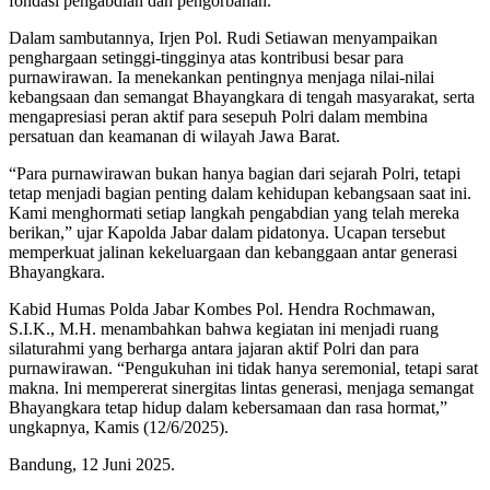
fondasi pengabdian dan pengorbanan.
Dalam sambutannya, Irjen Pol. Rudi Setiawan menyampaikan
penghargaan setinggi-tingginya atas kontribusi besar para
purnawirawan. Ia menekankan pentingnya menjaga nilai-nilai
kebangsaan dan semangat Bhayangkara di tengah masyarakat, serta
mengapresiasi peran aktif para sesepuh Polri dalam membina
persatuan dan keamanan di wilayah Jawa Barat.
“Para purnawirawan bukan hanya bagian dari sejarah Polri, tetapi
tetap menjadi bagian penting dalam kehidupan kebangsaan saat ini.
Kami menghormati setiap langkah pengabdian yang telah mereka
berikan,” ujar Kapolda Jabar dalam pidatonya. Ucapan tersebut
memperkuat jalinan kekeluargaan dan kebanggaan antar generasi
Bhayangkara.
Kabid Humas Polda Jabar Kombes Pol. Hendra Rochmawan,
S.I.K., M.H. menambahkan bahwa kegiatan ini menjadi ruang
silaturahmi yang berharga antara jajaran aktif Polri dan para
purnawirawan. “Pengukuhan ini tidak hanya seremonial, tetapi sarat
makna. Ini mempererat sinergitas lintas generasi, menjaga semangat
Bhayangkara tetap hidup dalam kebersamaan dan rasa hormat,”
ungkapnya, Kamis (12/6/2025).
Bandung, 12 Juni 2025.