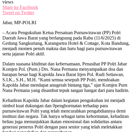
views
Share ke Facebook
Tweet on Twitter
Jabar, MP-POLRI
– Acara Pengukuhan Ketua Persatuan Purnawirawan (PP) Polri
Daerah Jawa Barat yang berlangsung pada Rabu (11/6/2025) di
Gedung Sangkuriang, Karangsetra Hotel & Cottage, Kota Bandung,
menjadi momen penuh makna dan haru bagi para purnawirawan
serta jajaran Polri aktif.
Dalam suasana khidmat dan kebersamaan, Penasihat PP Polri Jabar
Komjen Pol. (Purn.) Drs. Nana Permana menyampaikan doa dan
harapan besar bagi Kapolda Jawa Barat Irjen Pol. Rudi Setiawan,
S.I.K., S.H., M.H. “Kami semua sesepuh PP Polri, mendoakan
Kapolda Jabar mendapat anugerah bintang tiga,” ujar Komjen Purn
Nana Permana yang disambut tepuk tangan hangat dari para hadirin.
Kehadiran Kapolda Jabar dalam kegiatan pengukuhan ini menjadi
simbol kuat dukungan dan 0penghormatan terhadap para
purnawirawan Polri yang telah mencurahkan pengabdiannya demi
institusi dan negara. Tak hanya sebagai tamu kehormatan, kehadiran
beliau juga menunjukkan ikatan emosional dan solidaritas antara
generasi penerus Polri dengan para senior yang telah meletakkan