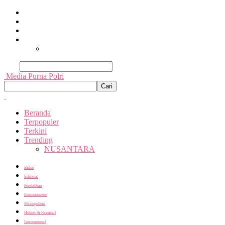
Beranda
Terpopuler
Terkini
Trending
Nusantara
Cari
Media Purna Polri
Beranda
Terpopuler
Terkini
Trending
NUSANTARA
Bisnis
Editorial
Pendidikan
Entertainment
Metropolitan
Hukum & Kriminal
Internasional