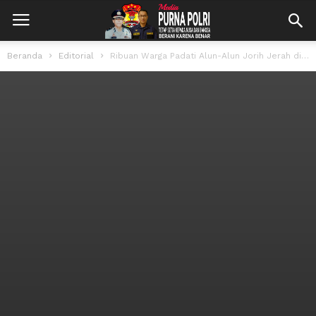
Beranda
Editorial
Ribuan Warga Padati Alun-Alun Jorih Jerah di Peringatan HLH Sedunia, Jalan Sehat...