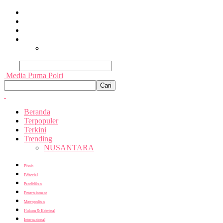
Beranda
Terpopuler
Terkini
Trending
Nusantara
Cari
Media Purna Polri
Beranda
Terpopuler
Terkini
Trending
NUSANTARA
Bisnis
Editorial
Pendidikan
Entertainment
Metropolitan
Hukum & Kriminal
Internasional