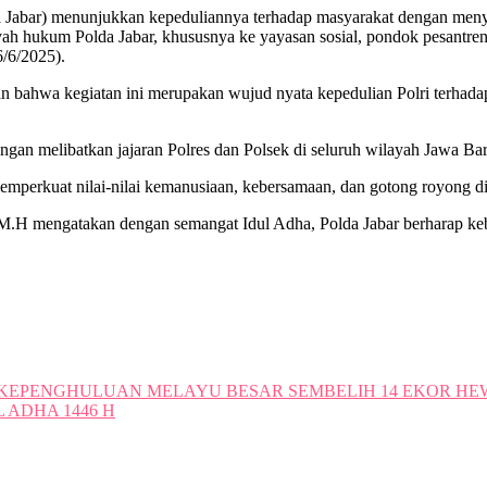
da Jabar) menunjukkan kepeduliannya terhadap masyarakat dengan me
ayah hukum Polda Jabar, khususnya ke yayasan sosial, pondok pesan
6/6/2025).
n bahwa kegiatan ini merupakan wujud nyata kepedulian Polri terhadap
ngan melibatkan jajaran Polres dan Polsek di seluruh wilayah Jawa Bara
emperkuat nilai-nilai kemanusiaan, kebersamaan, dan gotong royong d
mengatakan dengan semangat Idul Adha, Polda Jabar berharap keberkah
I KEPENGHULUAN MELAYU BESAR SEMBELIH 14 EKOR H
 ADHA 1446 H