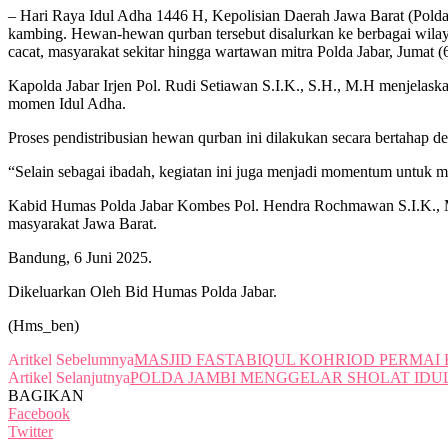
– Hari Raya Idul Adha 1446 H, Kepolisian Daerah Jawa Barat (Pol
kambing. Hewan-hewan qurban tersebut disalurkan ke berbagai wil
cacat, masyarakat sekitar hingga wartawan mitra Polda Jabar, Jumat (
Kapolda Jabar Irjen Pol. Rudi Setiawan S.I.K., S.H., M.H menjelaska
momen Idul Adha.
Proses pendistribusian hewan qurban ini dilakukan secara bertahap de
“Selain sebagai ibadah, kegiatan ini juga menjadi momentum untuk m
Kabid Humas Polda Jabar Kombes Pol. Hendra Rochmawan S.I.K., M.H 
masyarakat Jawa Barat.
Bandung, 6 Juni 2025.
Dikeluarkan Oleh Bid Humas Polda Jabar.
(Hms_ben)
Aritkel Sebelumnya
MASJID FASTABIQUL KOHRIOD PERMA
Artikel Selanjutnya
POLDA JAMBI MENGGELAR SHOLAT IDUL
BAGIKAN
Facebook
Twitter