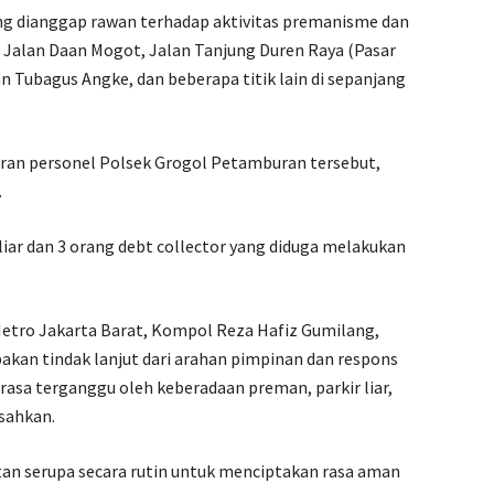
ang dianggap rawan terhadap aktivitas premanisme dan
ng Jalan Daan Mogot, Jalan Tanjung Duren Raya (Pasar
n Tubagus Angke, dan beberapa titik lain di sepanjang
ajaran personel Polsek Grogol Petamburan tersebut,
.
r liar dan 3 orang debt collector yang diduga melakukan
etro Jakarta Barat, Kompol Reza Hafiz Gumilang,
kan tindak lanjut dari arahan pimpinan dan respons
asa terganggu oleh keberadaan preman, parkir liar,
esahkan.
an serupa secara rutin untuk menciptakan rasa aman