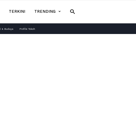
TERKINI
TRENDING
l & Budaya
Profile Tokoh