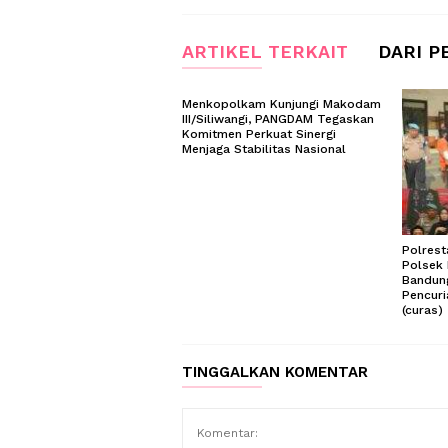
ARTIKEL TERKAIT
DARI P
Menkopolkam Kunjungi Makodam
III/Siliwangi, PANGDAM Tegaskan
Komitmen Perkuat Sinergi
Menjaga Stabilitas Nasional
Polres
Polsek 
Bandun
Pencur
(curas)
TINGGALKAN KOMENTAR