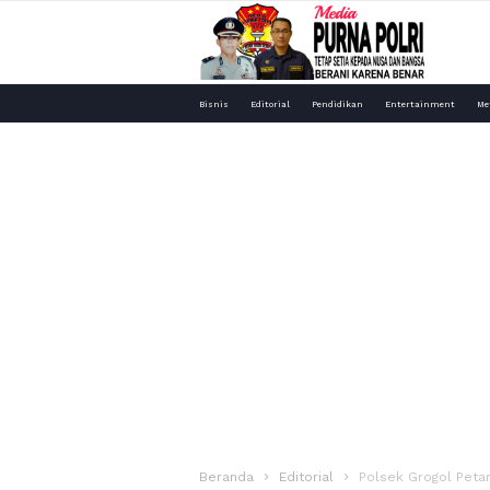
Media
Bisnis
Editorial
Pendidikan
Entertainment
Me
Purna
Polri
Beranda
Editorial
Polsek Grogol Peta