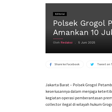
Editorial
Polsek Grogol 
Amankan 10 Juk
Oleh
Redaksi
5 Juni 2025
Share ke Facebook
Tweet on 
Jakarta Barat – Polsek Grogol Petam
keseriusannya dalam menjaga keterti
kegiatan operasi pemberantasan premani
collector ilegal di wilayah hukum Gro