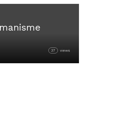
remanisme
37
views