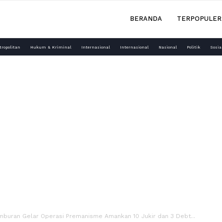
BERANDA
TERPOPULER
tropolitan
Hukum & Kriminal
Internasional
Internasional
Nasional
Politik
Sosia
mburan Gelar Operasi Premanisme Amankan 10 Jukir dan 3 Debt...