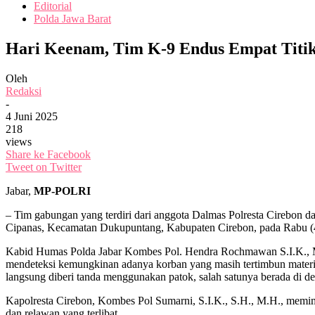
Editorial
Polda Jawa Barat
Hari Keenam, Tim K-9 Endus Empat Titi
Oleh
Redaksi
-
4 Juni 2025
218
views
Share ke Facebook
Tweet on Twitter
Jabar,
MP-POLRI
– Tim gabungan yang terdiri dari anggota Dalmas Polresta Cirebon 
Cipanas, Kecamatan Dukupuntang, Kabupaten Cirebon, pada Rabu (
Kabid Humas Polda Jabar Kombes Pol. Hendra Rochmawan S.I.K., M.
mendeteksi kemungkinan adanya korban yang masih tertimbun material
langsung diberi tanda menggunakan patok, salah satunya berada di de
Kapolresta Cirebon, Kombes Pol Sumarni, S.I.K., S.H., M.H., memimp
dan relawan yang terlibat.