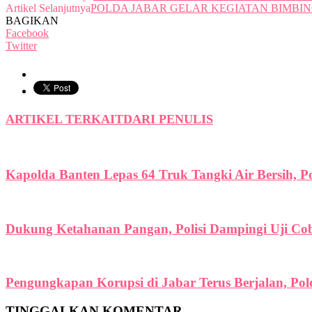
Artikel Selanjutnya
POLDA JABAR GELAR KEGIATAN BIMBI
BAGIKAN
Facebook
Twitter
ARTIKEL TERKAIT
DARI PENULIS
Kapolda Banten Lepas 64 Truk Tangki Air Bersih, P
Dukung Ketahanan Pangan, Polisi Dampingi Uji C
Pengungkapan Korupsi di Jabar Terus Berjalan, Po
TINGGALKAN KOMENTAR