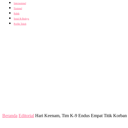
Internasional
Nasional
Politik
Sosial & Budaya
Profile Tokoh
Beranda
Editorial
Hari Keenam, Tim K-9 Endus Empat Titik Korba