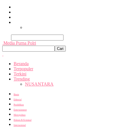
Beranda
Terpopuler
Terkini
Trending
Nusantara
Cari
Media Purna Polri
Beranda
Terpopuler
Terkini
Trending
NUSANTARA
Bisnis
Editorial
Pendidikan
Entertainment
Metropolitan
Hukum & Kriminal
Internasional