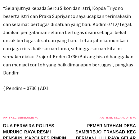
“Selanjutnya kepada Sertu Sikon dan istri, Kopda Triyono
beserta istri dan Praka Supriyanto saya ucapkan terimakasih
dan selamat bertugas di satuan yang baru Kodim 0712/Tegal.
Jadikan pengalaman selama bertugas disini sebagai bekal
untuk bertugas di satuan yang baru. Tetap jalin komunikasi
dan jaga citra baik satuan lama, sehingga satuan kita ini
semakin diakui Prajurit Kodim 0736/Batang bisa dibanggakan
dan menjadi contoh yang baik dimanapun bertugas”, pungkas
Dandim.
( Pendim – 0736 ) AD1
ARITKEL SEBELUMNYA
ARTIKEL SELANJUTNYA
DUA PERWIRA POLRES
PEMERINTAHAN DESA
MURUNG RAYA RESMI
SAMBIREJO TRANSAD KEC
PENSIUN, KAPOLRES PIMPIN
BERMANI ULU RAYA GELAR