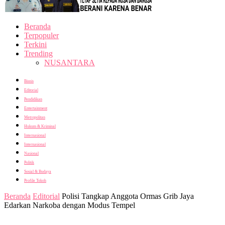
Beranda
Terpopuler
Terkini
Trending
NUSANTARA
Bisnis
Editorial
Pendidikan
Entertainment
Metropolitan
Hukum & Kriminal
Internasional
Internasional
Nasional
Politik
Sosial & Budaya
Profile Tokoh
Beranda
Editorial
Polisi Tangkap Anggota Ormas Grib Jaya
Edarkan Narkoba dengan Modus Tempel