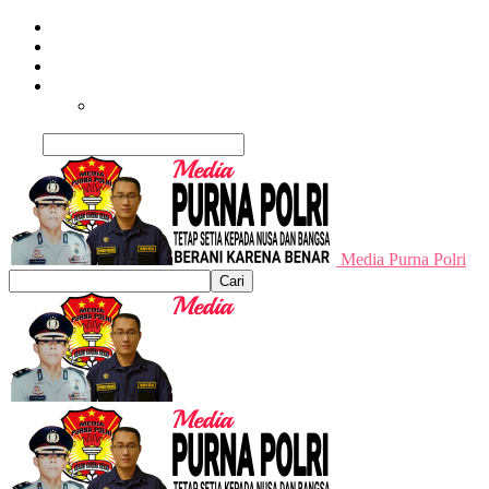
Beranda
Terpopuler
Terkini
Trending
Nusantara
Cari
Media Purna Polri