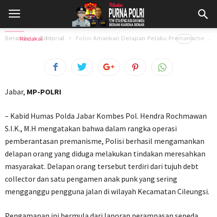
Pasca Laporan Perampasan Sepeda
Motor
Beranda
Editorial
Polisi Amankan Delapan Pelaku Premanisme dan Pengamen Anak Punk Pasca Laporan Perampasan...
Oleh
Redaksi
29 Mei 2025
82
views
Jabar,
MP-POLRI
– Kabid Humas Polda Jabar Kombes Pol. Hendra Rochmawan
S.I.K., M.H mengatakan bahwa dalam rangka operasi
pemberantasan premanisme, Polisi berhasil mengamankan
delapan orang yang diduga melakukan tindakan meresahkan
masyarakat. Delapan orang tersebut terdiri dari tujuh debt
collector dan satu pengamen anak punk yang sering
mengganggu pengguna jalan di wilayah Kecamatan Cileungsi.
Pengamanan ini bermula dari laporan perampasan sepeda