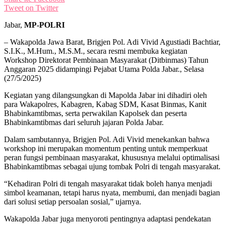
Tweet on Twitter
Jabar,
MP-POLRI
– Wakapolda Jawa Barat, Brigjen Pol. Adi Vivid Agustiadi Bachtiar,
S.I.K., M.Hum., M.S.M., secara resmi membuka kegiatan
Workshop Direktorat Pembinaan Masyarakat (Ditbinmas) Tahun
Anggaran 2025 didampingi Pejabat Utama Polda Jabar., Selasa
(27/5/2025)
Kegiatan yang dilangsungkan di Mapolda Jabar ini dihadiri oleh
para Wakapolres, Kabagren, Kabag SDM, Kasat Binmas, Kanit
Bhabinkamtibmas, serta perwakilan Kapolsek dan peserta
Bhabinkamtibmas dari seluruh jajaran Polda Jabar.
Dalam sambutannya, Brigjen Pol. Adi Vivid menekankan bahwa
workshop ini merupakan momentum penting untuk memperkuat
peran fungsi pembinaan masyarakat, khususnya melalui optimalisasi
Bhabinkamtibmas sebagai ujung tombak Polri di tengah masyarakat.
“Kehadiran Polri di tengah masyarakat tidak boleh hanya menjadi
simbol keamanan, tetapi harus nyata, membumi, dan menjadi bagian
dari solusi setiap persoalan sosial,” ujarnya.
Wakapolda Jabar juga menyoroti pentingnya adaptasi pendekatan