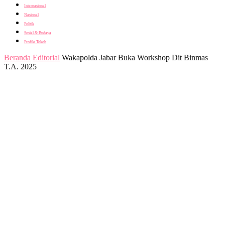
Internasional
Nasional
Politik
Sosial & Budaya
Profile Tokoh
Beranda
Editorial
Wakapolda Jabar Buka Workshop Dit Binmas
T.A. 2025