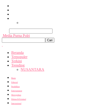
Beranda
Terpopuler
Terkini
Trending
Nusantara
Cari
Media Purna Polri
Beranda
Terpopuler
Terkini
Trending
NUSANTARA
Bisnis
Editorial
Pendidikan
Entertainment
Metropolitan
Hukum & Kriminal
Internasional