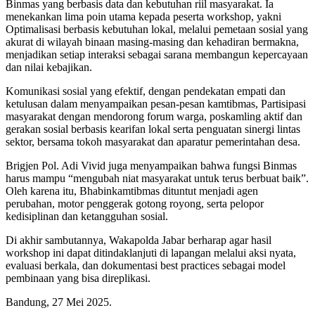
Binmas yang berbasis data dan kebutuhan riil masyarakat. Ia
menekankan lima poin utama kepada peserta workshop, yakni
Optimalisasi berbasis kebutuhan lokal, melalui pemetaan sosial yang
akurat di wilayah binaan masing-masing dan kehadiran bermakna,
menjadikan setiap interaksi sebagai sarana membangun kepercayaan
dan nilai kebajikan.
Komunikasi sosial yang efektif, dengan pendekatan empati dan
ketulusan dalam menyampaikan pesan-pesan kamtibmas, Partisipasi
masyarakat dengan mendorong forum warga, poskamling aktif dan
gerakan sosial berbasis kearifan lokal serta penguatan sinergi lintas
sektor, bersama tokoh masyarakat dan aparatur pemerintahan desa.
Brigjen Pol. Adi Vivid juga menyampaikan bahwa fungsi Binmas
harus mampu “mengubah niat masyarakat untuk terus berbuat baik”.
Oleh karena itu, Bhabinkamtibmas dituntut menjadi agen
perubahan, motor penggerak gotong royong, serta pelopor
kedisiplinan dan ketangguhan sosial.
Di akhir sambutannya, Wakapolda Jabar berharap agar hasil
workshop ini dapat ditindaklanjuti di lapangan melalui aksi nyata,
evaluasi berkala, dan dokumentasi best practices sebagai model
pembinaan yang bisa direplikasi.
Bandung, 27 Mei 2025.