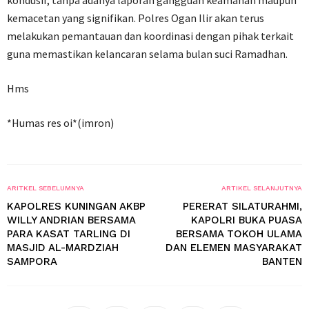
kondusif, tanpa adanya laporan gangguan keamanan maupun
kemacetan yang signifikan. Polres Ogan Ilir akan terus
melakukan pemantauan dan koordinasi dengan pihak terkait
guna memastikan kelancaran selama bulan suci Ramadhan.
Hms
*Humas res oi*(imron)
ARITKEL SEBELUMNYA
ARTIKEL SELANJUTNYA
KAPOLRES KUNINGAN AKBP
PERERAT SILATURAHMI,
WILLY ANDRIAN BERSAMA
KAPOLRI BUKA PUASA
PARA KASAT TARLING DI
BERSAMA TOKOH ULAMA
MASJID AL-MARDZIAH
DAN ELEMEN MASYARAKAT
SAMPORA
BANTEN