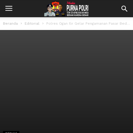
Beranda
Editorial
Polres Ogan Ilir Gelar Pengamanan Pasar Bedug Ramadhan 1446 H