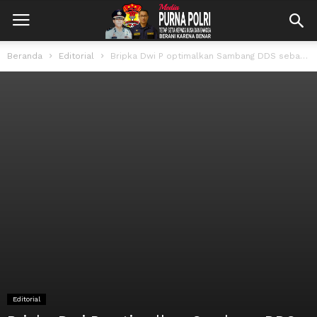
Beranda
Editorial
Bripka Dwi P optimalkan Sambang DDS sebagai upaya pendekatan diri dengan masyarakat...
Editorial