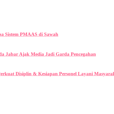
oba Sistem PMAAS di Sawah
lda Jabar Ajak Media Jadi Garda Pencegahan
erkuat Disiplin & Kesiapan Personel Layani Masyara