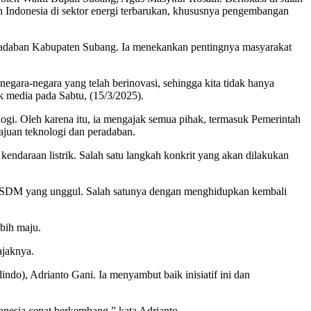
dan Indonesia di sektor energi terbarukan, khususnya pengembangan
radaban Kabupaten Subang. Ia menekankan pentingnya masyarakat
egara-negara yang telah berinovasi, sehingga kita tidak hanya
k media pada Sabtu, (15/3/2025).
gi. Oleh karena itu, ia mengajak semua pihak, termasuk Pemerintah
juan teknologi dan peradaban.
daraan listrik. Salah satu langkah konkrit yang akan dilakukan
n SDM yang unggul. Salah satunya dengan menghidupkan kembali
bih maju.
ajaknya.
ndo), Adrianto Gani. Ia menyambut baik inisiatif ini dan
onesia cepat berkembang,” kata Adrianto.