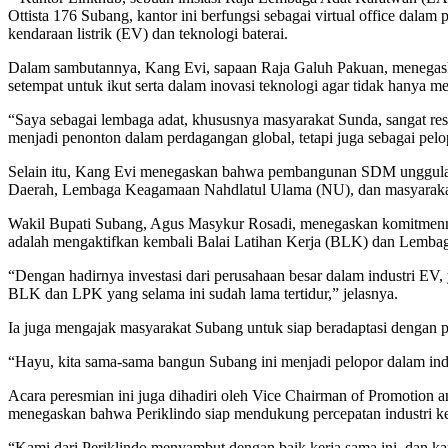
Ottista 176 Subang, kantor ini berfungsi sebagai virtual office dal
kendaraan listrik (EV) dan teknologi baterai.
Dalam sambutannya, Kang Evi, sapaan Raja Galuh Pakuan, menegas
setempat untuk ikut serta dalam inovasi teknologi agar tidak hanya m
“Saya sebagai lembaga adat, khususnya masyarakat Sunda, sangat resa
menjadi penonton dalam perdagangan global, tetapi juga sebagai pelo
Selain itu, Kang Evi menegaskan bahwa pembangunan SDM unggulan ad
Daerah, Lembaga Keagamaan Nahdlatul Ulama (NU), dan masyarakat 
Wakil Bupati Subang, Agus Masykur Rosadi, menegaskan komitmennya 
adalah mengaktifkan kembali Balai Latihan Kerja (BLK) dan Lembaga
“Dengan hadirnya investasi dari perusahaan besar dalam industri
BLK dan LPK yang selama ini sudah lama tertidur,” jelasnya.
Ia juga mengajak masyarakat Subang untuk siap beradaptasi dengan 
“Hayu, kita sama-sama bangun Subang ini menjadi pelopor dalam indu
Acara peresmian ini juga dihadiri oleh Vice Chairman of Promotion an
menegaskan bahwa Periklindo siap mendukung percepatan industri kend
“Kami dari Periklindo menyambut dengan baik kerja sama ini, dan ka