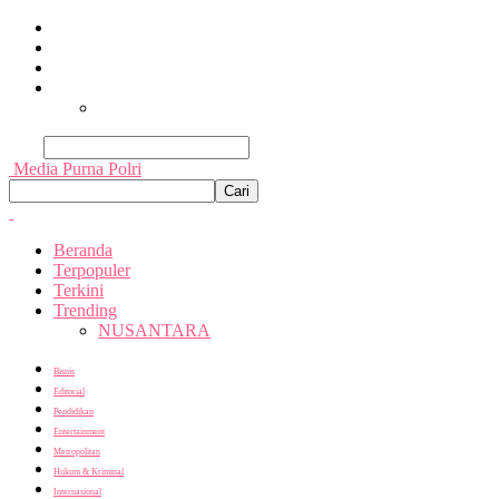
Beranda
Terpopuler
Terkini
Trending
Nusantara
Cari
Media Purna Polri
Beranda
Terpopuler
Terkini
Trending
NUSANTARA
Bisnis
Editorial
Pendidikan
Entertainment
Metropolitan
Hukum & Kriminal
Internasional