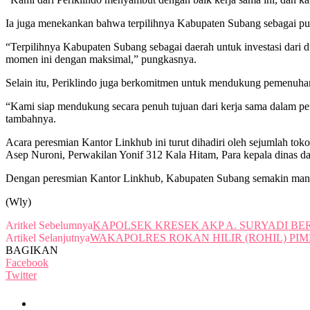
Ia juga menekankan bahwa terpilihnya Kabupaten Subang sebagai pusa
“Terpilihnya Kabupaten Subang sebagai daerah untuk investasi dari
momen ini dengan maksimal,” pungkasnya.
Selain itu, Periklindo juga berkomitmen untuk mendukung pemenuhan
“Kami siap mendukung secara penuh tujuan dari kerja sama dalam pe
tambahnya.
Acara peresmian Kantor Linkhub ini turut dihadiri oleh sejumlah
Asep Nuroni, Perwakilan Yonif 312 Kala Hitam, Para kepala dinas d
Dengan peresmian Kantor Linkhub, Kabupaten Subang semakin mantap
(Wly)
Aritkel Sebelumnya
KAPOLSEK KRESEK AKP A. SURYADI 
Artikel Selanjutnya
WAKAPOLRES ROKAN HILIR (ROHIL) PIM
BAGIKAN
Facebook
Twitter