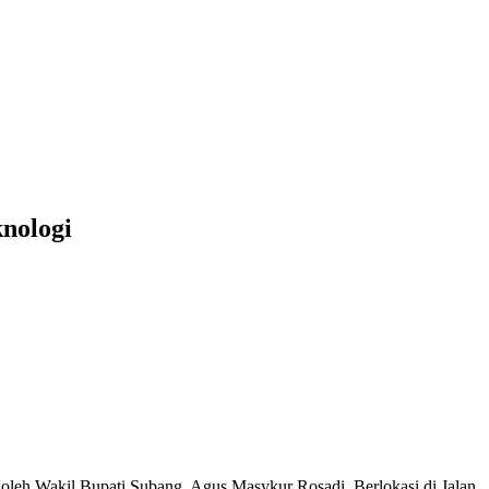
nologi
oleh Wakil Bupati Subang, Agus Masykur Rosadi. Berlokasi di Jalan