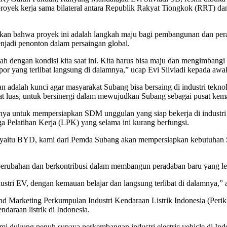
am proyek kerja sama bilateral antara Republik Rakyat Tiongkok (RRT) 
kan bahwa proyek ini adalah langkah maju bagi pembangunan dan pe
enjadi penonton dalam persaingan global.
h dengan kondisi kita saat ini. Kita harus bisa maju dan mengimbangi n
por yang terlibat langsung di dalamnya,” ucap Evi Silviadi kepada awa
alah kunci agar masyarakat Subang bisa bersaing di industri teknolo
luas, untuk bersinergi dalam mewujudkan Subang sebagai pusat kema
untuk mempersiapkan SDM unggulan yang siap bekerja di industri ken
 Pelatihan Kerja (LPK) yang selama ini kurang berfungsi.
 EV, yaitu BYD, kami dari Pemda Subang akan mempersiapkan kebutuha
perubahan dan berkontribusi dalam membangun peradaban baru yang le
stri EV, dengan kemauan belajar dan langsung terlibat di dalamnya,” 
d Marketing Perkumpulan Industri Kendaraan Listrik Indonesia (Perikli
araan listrik di Indonesia.
mi dukung penuh supaya perkembangan industri electric vehicle di Ind