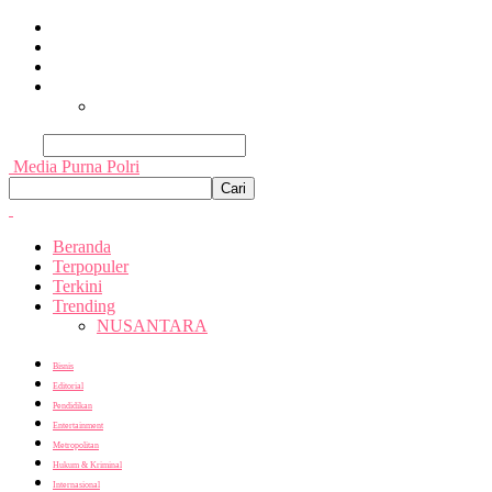
Beranda
Terpopuler
Terkini
Trending
Nusantara
Cari
Media Purna Polri
Beranda
Terpopuler
Terkini
Trending
NUSANTARA
Bisnis
Editorial
Pendidikan
Entertainment
Metropolitan
Hukum & Kriminal
Internasional