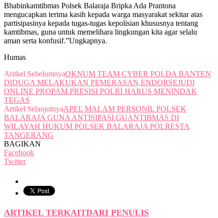
Bhabinkamtibmas Polsek Balaraja Bripka Ada Prantona
mengucapkan terima kasih kepada warga masyarakat sekitar atas
partisipasinya kepada tugas-tugas kepolisian khususnya tentang
kamtibmas, guna untuk memelihara lingkungan kita agar selalu
aman serta konfusif.”Ungkapnya.
Humas
Aritkel Sebelumnya
OKNUM TEAM CYBER POLDA BANTEN
DIDUGA MELAKUKAN PEMERASAN,ENDORSEJUDI
ONLINE PROPAM PRESISI POLRI HARUS MENINDAK
TEGAS
Artikel Selanjutnya
APEL MALAM PERSONIL POLSEK
BALARAJA GUNA ANTISIPASI GUANTIBMAS DI
WILAYAH HUKUM POLSEK BALARAJA POLRESTA
TANGERANG
BAGIKAN
Facebook
Twitter
ARTIKEL TERKAIT
DARI PENULIS