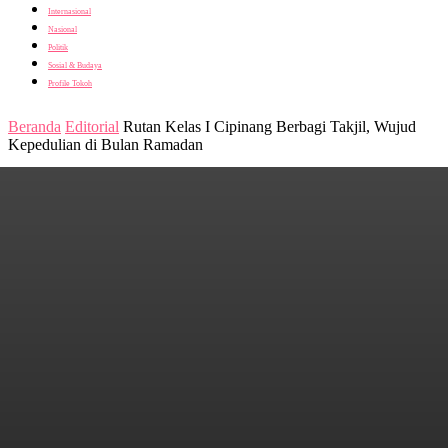
Internasional
Nasional
Politik
Sosial & Budaya
Profile Tokoh
Beranda
Editorial
Rutan Kelas I Cipinang Berbagi Takjil, Wujud
Kepedulian di Bulan Ramadan