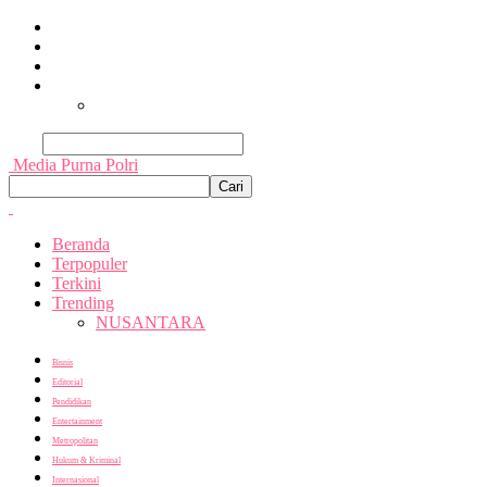
Beranda
Terpopuler
Terkini
Trending
Nusantara
Cari
Media Purna Polri
Beranda
Terpopuler
Terkini
Trending
NUSANTARA
Bisnis
Editorial
Pendidikan
Entertainment
Metropolitan
Hukum & Kriminal
Internasional