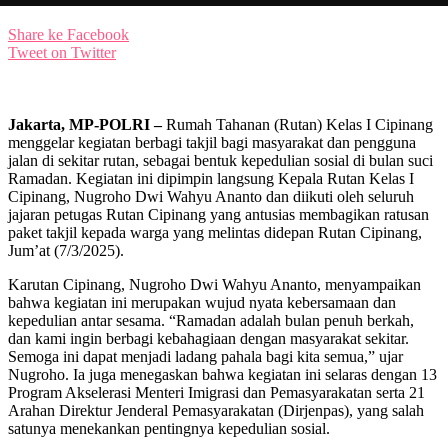
Share ke Facebook
Tweet on Twitter
Jakarta, MP-POLRI –
Rumah Tahanan (Rutan) Kelas I Cipinang
menggelar kegiatan berbagi takjil bagi masyarakat dan pengguna
jalan di sekitar rutan, sebagai bentuk kepedulian sosial di bulan suci
Ramadan. Kegiatan ini dipimpin langsung Kepala Rutan Kelas I
Cipinang, Nugroho Dwi Wahyu Ananto dan diikuti oleh seluruh
jajaran petugas Rutan Cipinang yang antusias membagikan ratusan
paket takjil kepada warga yang melintas didepan Rutan Cipinang,
Jum’at (7/3/2025).
Karutan Cipinang, Nugroho Dwi Wahyu Ananto, menyampaikan
bahwa kegiatan ini merupakan wujud nyata kebersamaan dan
kepedulian antar sesama. “Ramadan adalah bulan penuh berkah,
dan kami ingin berbagi kebahagiaan dengan masyarakat sekitar.
Semoga ini dapat menjadi ladang pahala bagi kita semua,” ujar
Nugroho. Ia juga menegaskan bahwa kegiatan ini selaras dengan 13
Program Akselerasi Menteri Imigrasi dan Pemasyarakatan serta 21
Arahan Direktur Jenderal Pemasyarakatan (Dirjenpas), yang salah
satunya menekankan pentingnya kepedulian sosial.