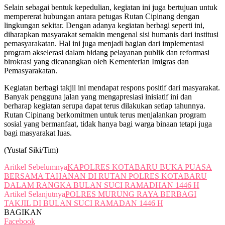
Selain sebagai bentuk kepedulian, kegiatan ini juga bertujuan untuk
mempererat hubungan antara petugas Rutan Cipinang dengan
lingkungan sekitar. Dengan adanya kegiatan berbagi seperti ini,
diharapkan masyarakat semakin mengenal sisi humanis dari institusi
pemasyarakatan. Hal ini juga menjadi bagian dari implementasi
program akselerasi dalam bidang pelayanan publik dan reformasi
birokrasi yang dicanangkan oleh Kementerian Imigras dan
Pemasyarakatan.
Kegiatan berbagi takjil ini mendapat respons positif dari masyarakat.
Banyak pengguna jalan yang mengapresiasi inisiatif ini dan
berharap kegiatan serupa dapat terus dilakukan setiap tahunnya.
Rutan Cipinang berkomitmen untuk terus menjalankan program
sosial yang bermanfaat, tidak hanya bagi warga binaan tetapi juga
bagi masyarakat luas.
(Yustaf Siki/Tim)
Aritkel Sebelumnya
KAPOLRES KOTABARU BUKA PUASA
BERSAMA TAHANAN DI RUTAN POLRES KOTABARU
DALAM RANGKA BULAN SUCI RAMADHAN 1446 H
Artikel Selanjutnya
POLRES MURUNG RAYA BERBAGI
TAKJIL DI BULAN SUCI RAMADAN 1446 H
BAGIKAN
Facebook