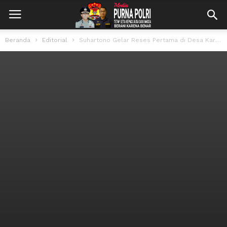
Beranda
Editorial
Suhartono Gelar Reses Pertama di Desa Karang Payau, Janji Tindaklanjuti Usulan Masyarakat