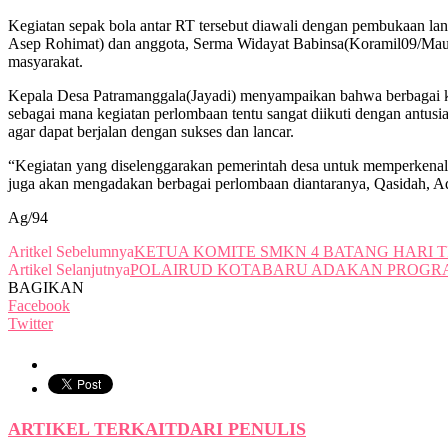
Kegiatan sepak bola antar RT tersebut diawali dengan pembukaan lan
Asep Rohimat) dan anggota, Serma Widayat Babinsa(Koramil09/Mauk)
masyarakat.
Kepala Desa Patramanggala(Jayadi) menyampaikan bahwa berbagai ke
sebagai mana kegiatan perlombaan tentu sangat diikuti dengan antusi
agar dapat berjalan dengan sukses dan lancar.
“Kegiatan yang diselenggarakan pemerintah desa untuk memperkenalk
juga akan mengadakan berbagai perlombaan diantaranya, Qasidah, Ad
Ag/94
Aritkel Sebelumnya
KETUA KOMITE SMKN 4 BATANG HARI 
Artikel Selanjutnya
POLAIRUD KOTABARU ADAKAN PROGRAM
BAGIKAN
Facebook
Twitter
ARTIKEL TERKAIT
DARI PENULIS