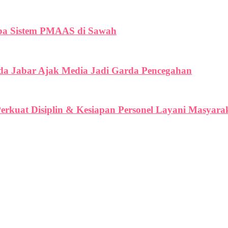
oba Sistem PMAAS di Sawah
lda Jabar Ajak Media Jadi Garda Pencegahan
erkuat Disiplin & Kesiapan Personel Layani Masyara