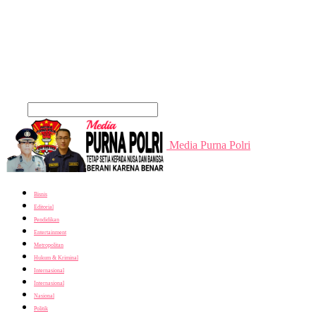
Cari
Media Purna Polri
Bisnis
Editorial
Pendidikan
Entertainment
Metropolitan
Hukum & Kriminal
Internasional
Internasional
Nasional
Politik