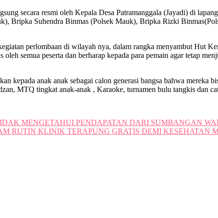
gsung secara resmi oleh Kepala Desa Patramanggala (Jayadi) di lapang
, Bripka Suhendra Binmas (Polsek Mauk), Bripka Rizki Binmas(Polsek
giatan perlombaan di wilayah nya, dalam rangka menyambut Hut Kemer
as oleh semua peserta dan berharap kepada para pemain agar tetap menj
an kepada anak anak sebagai calon generasi bangsa bahwa mereka bisa
zan, MTQ tingkat anak-anak , Karaoke, turnamen bulu tangkis dan cat
TIDAK MENGETAHUI PENDAPATAN DARI SUMBANGAN WA
 RUTIN KLINIK TERAPUNG GRATIS DEMI KESEHATAN M