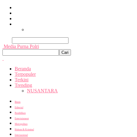
Beranda
Terpopuler
Terkini
Trending
Nusantara
Cari
Media Purna Polri
Beranda
Terpopuler
Terkini
Trending
NUSANTARA
Bisnis
Editorial
Pendidikan
Entertainment
Metropolitan
Hukum & Kriminal
Internasional