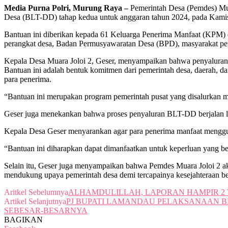
Media Purna Polri, Murung Raya –
Pemerintah Desa (Pemdes) Mu
Desa (BLT-DD) tahap kedua untuk anggaran tahun 2024, pada Kamis
Bantuan ini diberikan kepada 61 Keluarga Penerima Manfaat (KPM) di
perangkat desa, Badan Permusyawaratan Desa (BPD), masyarakat pener
Kepala Desa Muara Joloi 2, Geser, menyampaikan bahwa penyaluran B
Bantuan ini adalah bentuk komitmen dari pemerintah desa, daerah, 
para penerima.
“Bantuan ini merupakan program pemerintah pusat yang disalurkan m
Geser juga menekankan bahwa proses penyaluran BLT-DD berjalan la
Kepala Desa Geser menyarankan agar para penerima manfaat menggun
“Bantuan ini diharapkan dapat dimanfaatkan untuk keperluan yang b
Selain itu, Geser juga menyampaikan bahwa Pemdes Muara Joloi 2 a
mendukung upaya pemerintah desa demi tercapainya kesejahteraan be
Aritkel Sebelumnya
ALHAMDULILLAH, LAPORAN HAMPIR 2 T
Artikel Selanjutnya
PJ BUPATI LAMANDAU PELAKSANAAN B
SEBESAR-BESARNYA
BAGIKAN