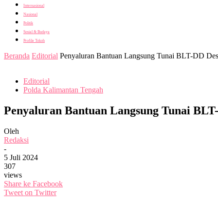
Internasional
Nasional
Politik
Sosial & Budaya
Profile Tokoh
Beranda
Editorial
Penyaluran Bantuan Langsung Tunai BLT-DD Desa 
Editorial
Polda Kalimantan Tengah
Penyaluran Bantuan Langsung Tunai BLT-
Oleh
Redaksi
-
5 Juli 2024
307
views
Share ke Facebook
Tweet on Twitter