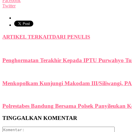
Facebook
Twitter
ARTIKEL TERKAIT
DARI PENULIS
Penghormatan Terakhir Kepada IPTU Purwahyo Tul
Menkopolkam Kunjungi Makodam III/Siliwangi, PA
Polrestabes Bandung Bersama Polsek Panyileukan 
TINGGALKAN KOMENTAR