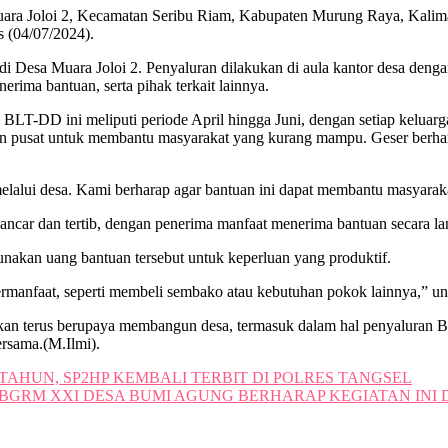
ara Joloi 2, Kecamatan Seribu Riam, Kabupaten Murung Raya, Kalim
 (04/07/2024).
 Desa Muara Joloi 2. Penyaluran dilakukan di aula kantor desa denga
ima bantuan, serta pihak terkait lainnya.
LT-DD ini meliputi periode April hingga Juni, dengan setiap keluar
dan pusat untuk membantu masyarakat yang kurang mampu. Geser berhar
elalui desa. Kami berharap agar bantuan ini dapat membantu masyara
ncar dan tertib, dengan penerima manfaat menerima bantuan secara la
akan uang bantuan tersebut untuk keperluan yang produktif.
ermanfaat, seperti membeli sembako atau kebutuhan pokok lainnya,” u
kan terus berupaya membangun desa, termasuk dalam hal penyaluran 
rsama.(M.Ilmi).
AHUN, SP2HP KEMBALI TERBIT DI POLRES TANGSEL
BGRM XXI DESA BUMI AGUNG BERHARAP KEGIATAN INI 