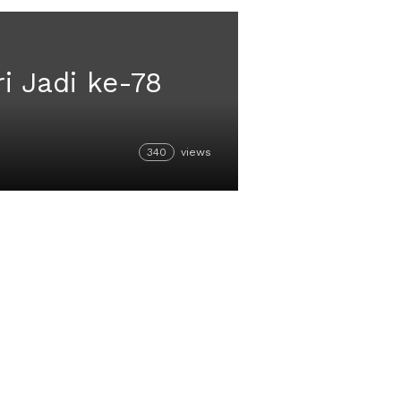
i Jadi ke-78
340
views