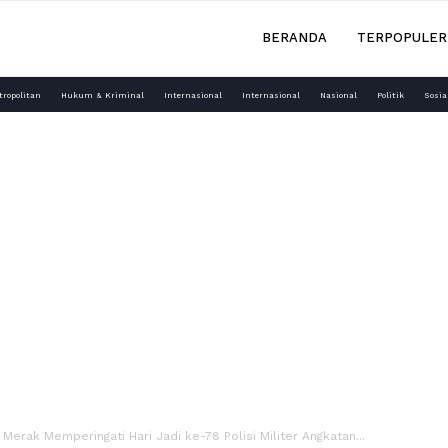
BERANDA
TERPOPULER
tropolitan
Hukum & Kriminal
Internasional
Internasional
Nasional
Politik
Sosia
Merak Memperingati Hari Jadi ke-78 Polisi Militer Angkatan...