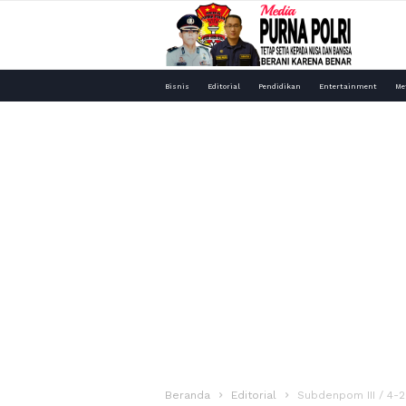
Media
Bisnis
Editorial
Pendidikan
Entertainment
Me
Purna
Polri
Beranda
Editorial
Subdenpom III / 4-2 