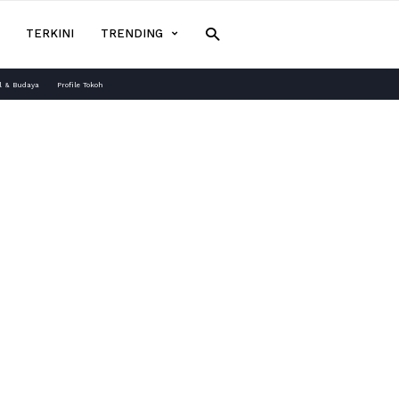
TERKINI
TRENDING
l & Budaya
Profile Tokoh