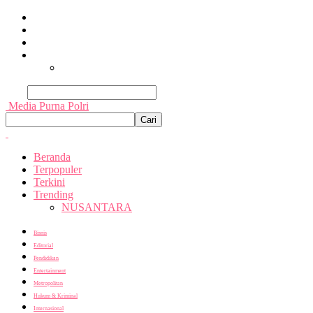
Beranda
Terpopuler
Terkini
Trending
Nusantara
Cari
Media Purna Polri
Beranda
Terpopuler
Terkini
Trending
NUSANTARA
Bisnis
Editorial
Pendidikan
Entertainment
Metropolitan
Hukum & Kriminal
Internasional