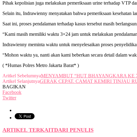
Pihak kepolisian juga melakukan pemeriksaan urine terhadap VTP d
Selain itu, Indrawienny menyatakan bahwa pemeriksaan kesehatan lan
Saat ini, proses pendalaman terhadap kasus tersebut masih berlangsun
“Kami masih memiliki waktu 3×24 jam untuk melakukan pendalaman te
Indrawienny meminta waktu untuk menyelesaikan proses penyelidikan
“Mohon waktu ya, nanti akan kami beberkan secara detail dalam wakt
( *Humas Polres Metro Jakarta Barat* )
Aritkel Sebelumnya
MENYAMBUT “HUT BHAYANGKARA KE 78
Artikel Selanjutnya
GERAK CEPAT. CAMAT KEMIRI TINJAU R
BAGIKAN
Facebook
Twitter
ARTIKEL TERKAIT
DARI PENULIS