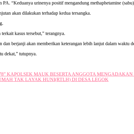
an PA. “Keduanya urinenya positif mengandung methaphetamine (sabu)
jutan akan dilakukan terhadap kedua tersangka.
g.
rkait kasus tersebut,” terangnya.
 dan berjanji akan memberikan keterangan lebih lanjut dalam waktu d
u dekat,” tutupnya.
” KAPOLSEK MAUK BESERTA ANGGOTA MENGADAKAN BA
UMAH TAK LAYAK HUNI(RTLH) DI DESA LEGOK