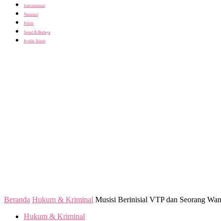
Internasional
Nasional
Politik
Sosial & Budaya
Profile Tokoh
Beranda
Hukum & Kriminal
Musisi Berinisial VTP dan Seorang Wani
Hukum & Kriminal