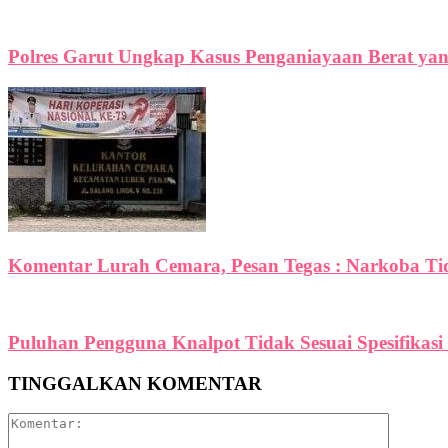
Polres Garut Ungkap Kasus Penganiayaan Berat y
Komentar Lurah Cemara, Pesan Tegas : Narkoba Ti
Puluhan Pengguna Knalpot Tidak Sesuai Spesifikasi T
TINGGALKAN KOMENTAR