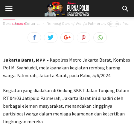
Kombes Pol M. Syahduddi Ajak Warga
Palmerah Bersinergi Jaga Kamtibmas
Beranda
Editorial
Rembug Bareng Warga Palmerah, Kombes Pol M. Syahduddi Ajak Warga Palmerah Bersinergi...
Oleh
Redaksi
6 Juni 2024
151
views
Jakarta Barat, MPP –
Kapolres Metro Jakarta Barat, Kombes
Pol M. Syahduddi, melaksanakan kegiatan rembug bareng
warga Palmerah, Jakarta Barat, pada Rabu, 5/6/2024.
Kegiatan yang diadakan di Gedung SKKT Jalan Tunjung Dalam
RT 04/03 Jatipulo Palmerah, Jakarta Barat ini dihadiri oleh
berbagai elemen masyarakat, menandakan tingginya
partisipasi warga dalam menjaga keamanan dan ketertiban
lingkungan mereka.