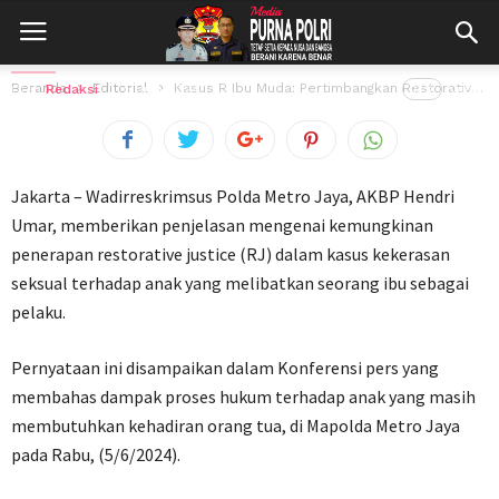
Kasus R Ibu Muda: Pertimbangkan
Restorative Justice dan Dampaknya
Beranda
Editorial
Kasus R Ibu Muda: Pertimbangkan Restorative Justice dan Dampaknya
Oleh
Redaksi
5 Juni 2024
143
views
Jakarta – Wadirreskrimsus Polda Metro Jaya, AKBP Hendri
Umar, memberikan penjelasan mengenai kemungkinan
penerapan restorative justice (RJ) dalam kasus kekerasan
seksual terhadap anak yang melibatkan seorang ibu sebagai
pelaku.
Pernyataan ini disampaikan dalam Konferensi pers yang
membahas dampak proses hukum terhadap anak yang masih
membutuhkan kehadiran orang tua, di Mapolda Metro Jaya
pada Rabu, (5/6/2024).