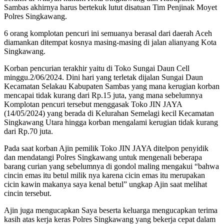
Sambas akhirnya harus bertekuk lutut disatuan Tim Penjinak Moyet
Polres Singkawang.
6 orang komplotan pencuri ini semuanya berasal dari daerah Aceh
diamankan ditempat kosnya masing-masing di jalan alianyang Kota
Singkawang.
Korban pencurian terakhir yaitu di Toko Sungai Daun Cell
minggu.2/06/2024. Dini hari yang terletak dijalan Sungai Daun
Kecamatan Selakau Kabupaten Sambas yang mana kerugian korban
mencapai tidak kurang dari Rp.15 juta, yang mana sebelumnya
Komplotan pencuri tersebut menggasak Toko JIN JAYA
(14/05/2024) yang berada di Kelurahan Semelagi kecil Kecamatan
Singkawang Utara hingga korban mengalami kerugian tidak kurang
dari Rp.70 juta.
Pada saat korban Ajin pemilik Toko JIN JAYA ditelpon penyidik
dan mendatangi Polres Singkawang untuk mengenali beberapa
barang curian yang sebelumnya di gondol maling mengakui “bahwa
cincin emas itu betul milik nya karena cicin emas itu merupakan
cicin kawin makanya saya kenal betul” ungkap Ajin saat melihat
cincin tersebut.
Ajin juga mengucapkan Saya beserta keluarga mengucapkan terima
kasih atas kerja keras Polres Singkawang yang bekerja cepat dalam