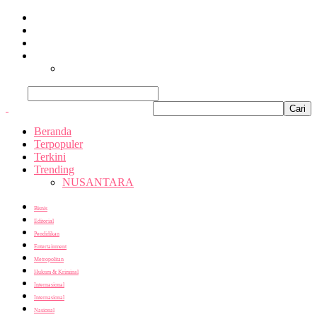
Beranda
Terpopuler
Terkini
Trending
Nusantara
Cari
Beranda
Terpopuler
Terkini
Trending
NUSANTARA
Bisnis
Editorial
Pendidikan
Entertainment
Metropolitan
Hukum & Kriminal
Internasional
Internasional
Nasional