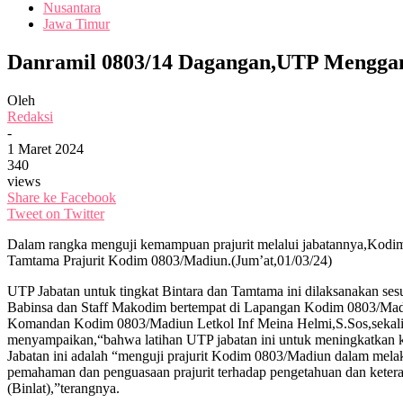
Nusantara
Jawa Timur
Danramil 0803/14 Dagangan,UTP Mengga
Oleh
Redaksi
-
1 Maret 2024
340
views
Share ke Facebook
Tweet on Twitter
Dalam rangka menguji kemampuan prajurit melalui jabatannya,Kodim
Tamtama Prajurit Kodim 0803/Madiun.(Jum’at,01/03/24)
UTP Jabatan untuk tingkat Bintara dan Tamtama ini dilaksanakan sesu
Babinsa dan Staff Makodim bertempat di Lapangan Kodim 0803/Mad
Komandan Kodim 0803/Madiun Letkol Inf Meina Helmi,S.Sos,sekali
menyampaikan,“bahwa latihan UTP jabatan ini untuk meningkatkan ku
Jabatan ini adalah “menguji prajurit Kodim 0803/Madiun dalam melak
pemahaman dan penguasaan prajurit terhadap pengetahuan dan ketera
(Binlat),”terangnya.