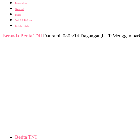
Internasional
Nasional
Politik
Sosial & Budaya
Profile Tokoh
Beranda
Berita TNI
Danramil 0803/14 Dagangan,UTP Menggambarka
Berita TNI