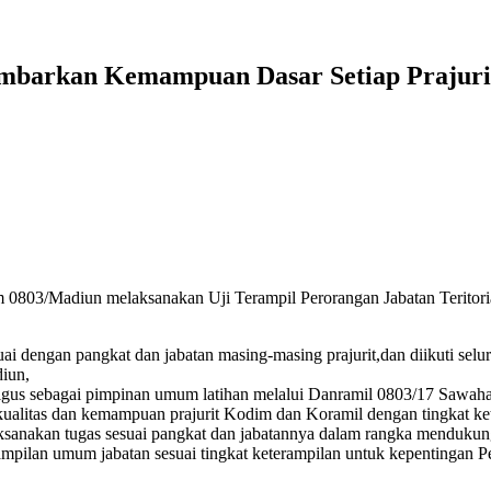
mbarkan Kemampuan Dasar Setiap Prajuri
 0803/Madiun melaksanakan Uji Terampil Perorangan Jabatan Teritori
ai dengan pangkat dan jabatan masing-masing prajurit,dan diikuti selu
iun,
gus sebagai pimpinan umum latihan melalui Danramil 0803/17 Sawah
alitas dan kemampuan prajurit Kodim dan Koramil dengan tingkat ket
sanakan tugas sesuai pangkat dan jabatannya dalam rangka mendukung t
mpilan umum jabatan sesuai tingkat keterampilan untuk kepentingan 