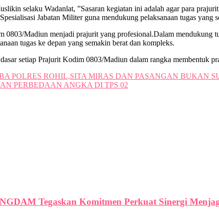
ikin selaku Wadanlat, ”Sasaran kegiatan ini adalah agar para prajurit
m Spesialisasi Jabatan Militer guna mendukung pelaksanaan tugas yan
Kodim 0803/Madiun menjadi prajurit yang profesional.Dalam mendukung
sanaan tugas ke depan yang semakin berat dan kompleks.
ar setiap Prajurit Kodim 0803/Madiun dalam rangka membentuk praju
A POLRES ROHIL,SITA MIRAS DAN PASANGAN BUKAN SU
N PERBEDAAN ANGKA DI TPS 02
NGDAM Tegaskan Komitmen Perkuat Sinergi Menjaga 