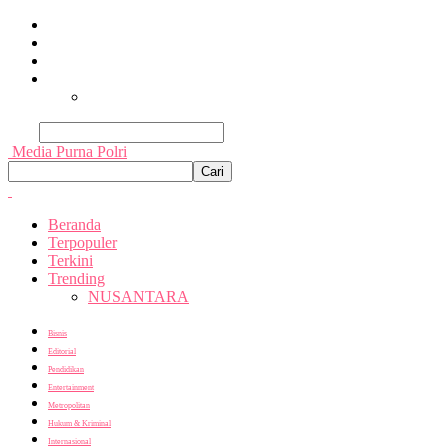
Beranda
Terpopuler
Terkini
Trending
Nusantara
Cari
Media Purna Polri
Beranda
Terpopuler
Terkini
Trending
NUSANTARA
Bisnis
Editorial
Pendidikan
Entertainment
Metropolitan
Hukum & Kriminal
Internasional