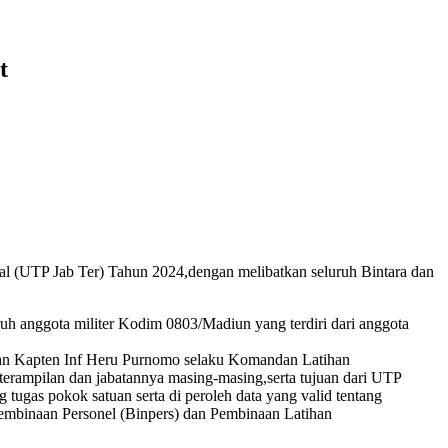
t
al (UTP Jab Ter) Tahun 2024,dengan melibatkan seluruh Bintara dan
ruh anggota militer Kodim 0803/Madiun yang terdiri dari anggota
an Kapten Inf Heru Purnomo selaku Komandan Latihan
erampilan dan jabatannya masing-masing,serta tujuan dari UTP
ugas pokok satuan serta di peroleh data yang valid tentang
Pembinaan Personel (Binpers) dan Pembinaan Latihan