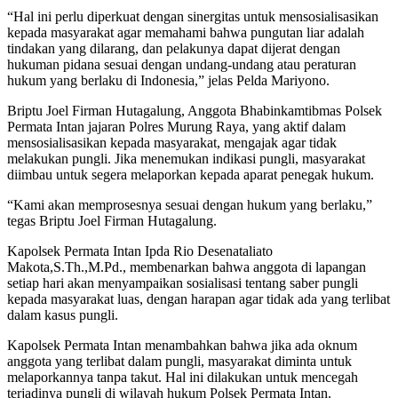
“Hal ini perlu diperkuat dengan sinergitas untuk mensosialisasikan
kepada masyarakat agar memahami bahwa pungutan liar adalah
tindakan yang dilarang, dan pelakunya dapat dijerat dengan
hukuman pidana sesuai dengan undang-undang atau peraturan
hukum yang berlaku di Indonesia,” jelas Pelda Mariyono.
Briptu Joel Firman Hutagalung, Anggota Bhabinkamtibmas Polsek
Permata Intan jajaran Polres Murung Raya, yang aktif dalam
mensosialisasikan kepada masyarakat, mengajak agar tidak
melakukan pungli. Jika menemukan indikasi pungli, masyarakat
diimbau untuk segera melaporkan kepada aparat penegak hukum.
“Kami akan memprosesnya sesuai dengan hukum yang berlaku,”
tegas Briptu Joel Firman Hutagalung.
Kapolsek Permata Intan Ipda Rio Desenataliato
Makota,S.Th.,M.Pd., membenarkan bahwa anggota di lapangan
setiap hari akan menyampaikan sosialisasi tentang saber pungli
kepada masyarakat luas, dengan harapan agar tidak ada yang terlibat
dalam kasus pungli.
Kapolsek Permata Intan menambahkan bahwa jika ada oknum
anggota yang terlibat dalam pungli, masyarakat diminta untuk
melaporkannya tanpa takut. Hal ini dilakukan untuk mencegah
terjadinya pungli di wilayah hukum Polsek Permata Intan.