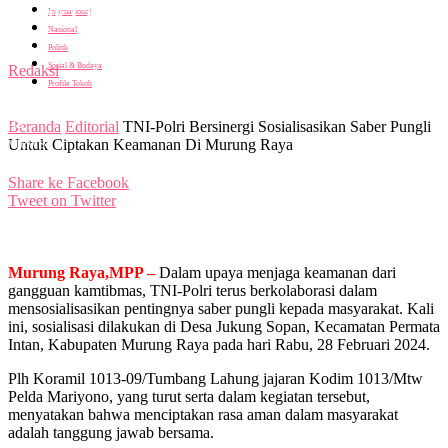
Untuk Ciptakan Keamanan Di Murung Raya
Internasional
Nasional
Politik
Oleh
Sosial & Budaya
Redaksi
Profile Tokoh
-
28 Februari 2024
94
Beranda
Editorial
TNI-Polri Bersinergi Sosialisasikan Saber Pungli
views
Untuk Ciptakan Keamanan Di Murung Raya
Share ke Facebook
Tweet on Twitter
Murung Raya,MPP –
Dalam upaya menjaga keamanan dari
gangguan kamtibmas, TNI-Polri terus berkolaborasi dalam
mensosialisasikan pentingnya saber pungli kepada masyarakat. Kali
ini, sosialisasi dilakukan di Desa Jukung Sopan, Kecamatan Permata
Intan, Kabupaten Murung Raya pada hari Rabu, 28 Februari 2024.
Plh Koramil 1013-09/Tumbang Lahung jajaran Kodim 1013/Mtw
Pelda Mariyono, yang turut serta dalam kegiatan tersebut,
menyatakan bahwa menciptakan rasa aman dalam masyarakat
adalah tanggung jawab bersama.