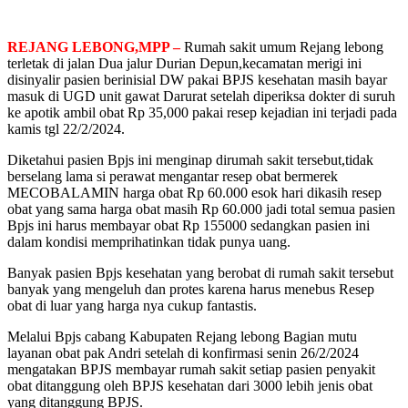
REJANG LEBONG,MPP –
Rumah sakit umum Rejang lebong
terletak di jalan Dua jalur Durian Depun,kecamatan merigi ini
disinyalir pasien berinisial DW pakai BPJS kesehatan masih bayar
masuk di UGD unit gawat Darurat setelah diperiksa dokter di suruh
ke apotik ambil obat Rp 35,000 pakai resep kejadian ini terjadi pada
kamis tgl 22/2/2024.
Diketahui pasien Bpjs ini menginap dirumah sakit tersebut,tidak
berselang lama si perawat mengantar resep obat bermerek
MECOBALAMIN harga obat Rp 60.000 esok hari dikasih resep
obat yang sama harga obat masih Rp 60.000 jadi total semua pasien
Bpjs ini harus membayar obat Rp 155000 sedangkan pasien ini
dalam kondisi memprihatinkan tidak punya uang.
Banyak pasien Bpjs kesehatan yang berobat di rumah sakit tersebut
banyak yang mengeluh dan protes karena harus menebus Resep
obat di luar yang harga nya cukup fantastis.
Melalui Bpjs cabang Kabupaten Rejang lebong Bagian mutu
layanan obat pak Andri setelah di konfirmasi senin 26/2/2024
mengatakan BPJS membayar rumah sakit setiap pasien penyakit
obat ditanggung oleh BPJS kesehatan dari 3000 lebih jenis obat
yang ditanggung BPJS.