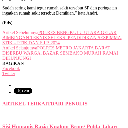
Sudah sering kami tegur rumah sakit tersebut SP dan peringatan
ingatkan rumah sakit tersebut Demikian,” kata Andri.
(
Fds
)
Aritkel Sebelumnya
POLRES BENGKULU UTARA GELAR
BIMBINGAN TEKNIS SELEKSI PENDIDIKAN SESPIMMA,
STIK – PTIK DAN S.I.P. 2024
Artikel Selanjutnya
POLRES METRO JAKARTA BARAT
DISERBU WARGA, BAZAR SEMBAKO MURAH RAMAI
DIKUNJUNGI
BAGIKAN
Facebook
Twitter
ARTIKEL TERKAIT
DARI PENULIS
Sisi Humanis Razia Knalpot Brong Polda Jabar: