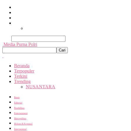
Beranda
Terpopuler
Terkini
Trending
Nusantara
Cari
Media Purna Polri
Beranda
Terpopuler
Terkini
Trending
NUSANTARA
Bisnis
Editorial
Pendidikan
Entertainment
Metropolitan
Hukum & Kriminal
Internasional