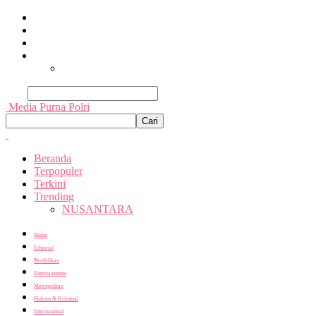
Beranda
Terpopuler
Terkini
Trending
Nusantara
Cari
Media Purna Polri
Beranda
Terpopuler
Terkini
Trending
NUSANTARA
Bisnis
Editorial
Pendidikan
Entertainment
Metropolitan
Hukum & Kriminal
Internasional