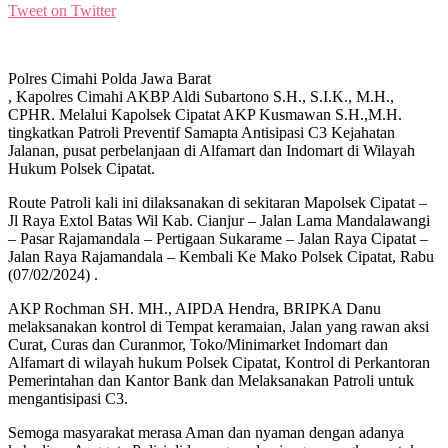
Tweet on Twitter
Polres Cimahi Polda Jawa Barat
, Kapolres Cimahi AKBP Aldi Subartono S.H., S.I.K., M.H.,
CPHR. Melalui Kapolsek Cipatat AKP Kusmawan S.H.,M.H.
tingkatkan Patroli Preventif Samapta Antisipasi C3 Kejahatan
Jalanan, pusat perbelanjaan di Alfamart dan Indomart di Wilayah
Hukum Polsek Cipatat.
Route Patroli kali ini dilaksanakan di sekitaran Mapolsek Cipatat –
Jl Raya Extol Batas Wil Kab. Cianjur – Jalan Lama Mandalawangi
– Pasar Rajamandala – Pertigaan Sukarame – Jalan Raya Cipatat –
Jalan Raya Rajamandala – Kembali Ke Mako Polsek Cipatat, Rabu
(07/02/2024) .
AKP Rochman SH. MH., AIPDA Hendra, BRIPKA Danu
melaksanakan kontrol di Tempat keramaian, Jalan yang rawan aksi
Curat, Curas dan Curanmor, Toko/Minimarket Indomart dan
Alfamart di wilayah hukum Polsek Cipatat, Kontrol di Perkantoran
Pemerintahan dan Kantor Bank dan Melaksanakan Patroli untuk
mengantisipasi C3.
Semoga masyarakat merasa Aman dan nyaman dengan adanya