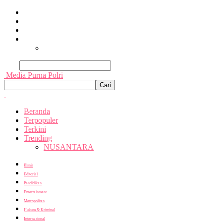
Beranda
Terpopuler
Terkini
Trending
Nusantara
Cari
Media Purna Polri
Beranda
Terpopuler
Terkini
Trending
NUSANTARA
Bisnis
Editorial
Pendidikan
Entertainment
Metropolitan
Hukum & Kriminal
Internasional