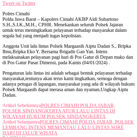
Tweet on Twitter
Polres Cimahi
Polda Jawa Barat – Kapolres Cimahi AKBP Aldi Subartono
S.H.,S.I.K.,M.H., CPHR. Menekankan seluruh Polsek Jajaran
untuk terus meningkatkan pelayanan terhadap masyarakat dalam
segala hal yang menjadi tugas kepolisian.
Anggota Unit lalu lintas Polsek Margaasih Aiptu Dadan S., Bripka
Ibnu,Bripka Eko Y. Bersama Brigadir Gan Yan. Intens
melaksanakan pelayanan pagi hari di Pos Gatur di Depan mako dan
di Pos Gatur Pasar Dimensi, pada Kamis (04/01/2024) .
Pengaturan lalu lintas ini adalah sebagai bentuk pelayanan terhadap
masyarakat,tentunya akan terus kami tingkatkan, semoga dengan
adanya petugas di lapangan, masyarakat yang ada di wilayah hukum
Polsek Margaasih dapat merasa aman dan nyaman,Ungkap Aiptu
Dadan.
Aritkel Sebelumnya
POLRES CIMAHI POLDA JABAR,
POLSEK SINDANGKERTA ATUR LALU LINTAS DI
WILAYAH HUKUM POLSEK SINDANGKERTA
Artikel Selanjutnya
POLRES CIMAHI POLDA JABAR, POLSEK
LEMBANG INTENS MEMANTAU LALU LINTAS SORE
HARI DI JALUR WISATA