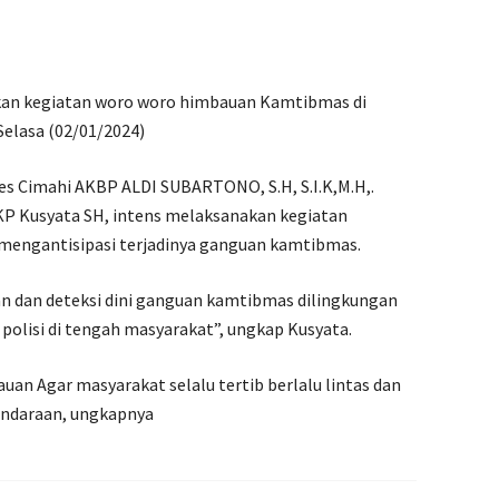
kan kegiatan woro woro himbauan Kamtibmas di
Selasa (02/01/2024)
res Cimahi AKBP ALDI SUBARTONO, S.H, S.I.K,M.H,.
KP Kusyata SH, intens melaksanakan kegiatan
mengantisipasi terjadinya ganguan kamtibmas.
an dan deteksi dini ganguan kamtibmas dilingkungan
olisi di tengah masyarakat”, ungkap Kusyata.
uan Agar masyarakat selalu tertib berlalu lintas dan
kendaraan, ungkapnya