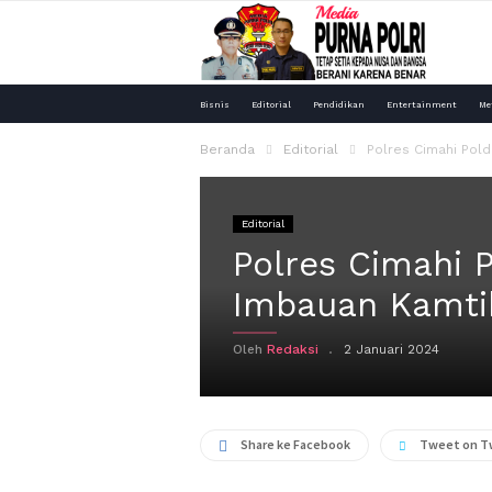
Media
Bisnis
Editorial
Pendidikan
Entertainment
Me
Purna
Beranda
Editorial
Polres Cimahi Pol
Polri
Editorial
Polres Cimahi 
Imbauan Kamti
Oleh
Redaksi
2 Januari 2024
Share ke Facebook
Tweet on T