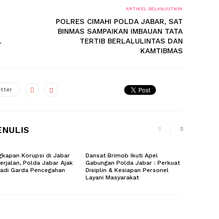
ARTIKEL SELANJUTNYA
POLRES CIMAHI POLDA JABAR, SAT
BINMAS SAMPAIKAN IMBAUAN TATA
L
TERTIB BERLALULINTAS DAN
KAMTIBMAS
tter
ENULIS
kapan Korupsi di Jabar
Dansat Brimob Ikuti Apel
erjalan, Polda Jabar Ajak
Gabungan Polda Jabar : Perkuat
Jadi Garda Pencegahan
Disiplin & Kesiapan Personel
Layani Masyarakat