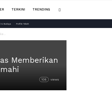
ER
TERKINI
TRENDING
l & Budaya
Profile Tokoh
e...
nmas Memberikan
imahi
108
views