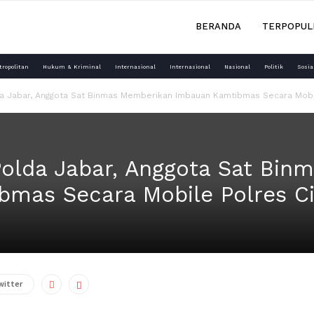
BERANDA
TERPOPUL
tropolitan
Hukum & Kriminal
Internasional
Internasional
Nasional
Politik
Sosia
da Jabar, Anggota Sat Binmas Memberikan Imbauan Kamtibmas Secara Mobil
Polda Jabar, Anggota Sat Bi
bmas Secara Mobile Polres C
witter