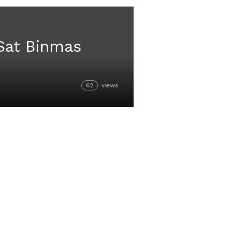
 Sat Binmas
62
views