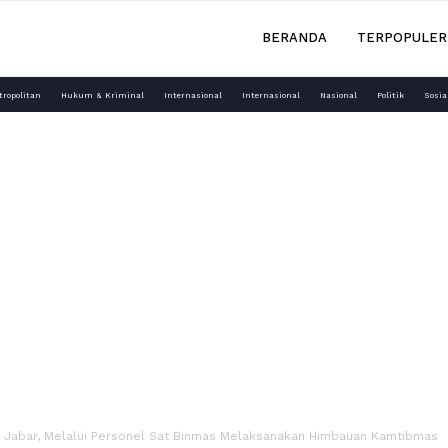
BERANDA
TERPOPULER
tropolitan
Hukum & Kriminal
Internasional
Internasional
Nasional
Politik
Sosia
a Jabar, Melalui Personel Sat Binmas Melaksanakan Himbauan Kamtibmas