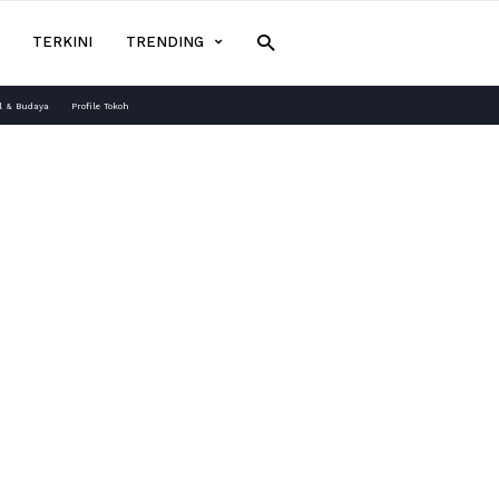
TERKINI
TRENDING
l & Budaya
Profile Tokoh