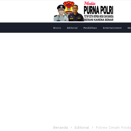
Media
Bisnis
Editorial
Pendidikan
Entertainment
Me
Purna
Polri
Beranda
Editorial
Polres Cimahi Pold