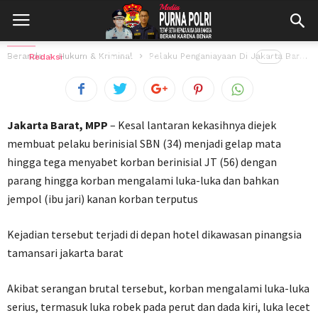
Pelaku Penganiayaan Di Jakarta Barat
Berhasil Diamankan Polisi, Ini Motifnya….
Beranda
Hukum & Kriminal
Pelaku Penganiayaan Di Jakarta Barat Berhasil Diamankan Polisi, Ini Motifnya….
Oleh
Redaksi
30 September 2023
170
views
Jakarta Barat, MPP
– Kesal lantaran kekasihnya diejek
membuat pelaku berinisial SBN (34) menjadi gelap mata
hingga tega menyabet korban berinisial JT (56) dengan
parang hingga korban mengalami luka-luka dan bahkan
jempol (ibu jari) kanan korban terputus
Kejadian tersebut terjadi di depan hotel dikawasan pinangsia
tamansari jakarta barat
Akibat serangan brutal tersebut, korban mengalami luka-luka
serius, termasuk luka robek pada perut dan dada kiri, luka lecet