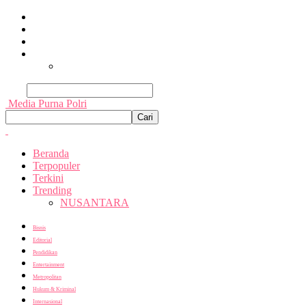
Beranda
Terpopuler
Terkini
Trending
Nusantara
Cari
Media Purna Polri
Beranda
Terpopuler
Terkini
Trending
NUSANTARA
Bisnis
Editorial
Pendidikan
Entertainment
Metropolitan
Hukum & Kriminal
Internasional