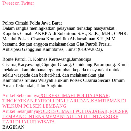
Tweet on Twitter
Polres Cimahi Polda Jawa Barat
Dalam rangka meningkatkan pelayanan terhadap masyarakat ,
Kapolres Cimahi AKBP Aldi Subartono S.H., S.I.K., M.H., CPHR.
Melalui Polsek Cisarua Kompol Iim Abdurrahman S.H.,M.M
bersama dengan anggota melaksanakan Giat Patroli Presisi,
Antisipasi Gangguan Kamtibmas, Jumat (01/09/2023).
Route Patroli Jl. Kolmas Kertawangi,Jambudipa
Cisarua,Karyawangi,Cigugur Girang, Cihideung Parompong. Kami
melaksanakan himbauan /penyuluhan kepada masyarakat untuk
selalu waspada dan berhati-hati, dan melaksanakan giat
Kamtibmas.Situasi Wilayah Hukum Polsek Cisarua Secara Umum
Aman Terkendali,Tutur Sugimin.
Aritkel Sebelumnya
POLRES CIMAHI POLDA JABAR,
TINGKATKAN PATROLI DINI HARI DAN KAMTIBMAS DI
WILKUM POLSEK LEMBANG
Artikel Selanjutnya
POLRES CIMAHI POLDA JABAR, POLSEK
LEMBANG INTENS MEMANTAU LALU LINTAS SORE
HARI DI JALUR WISATA
BAGIKAN