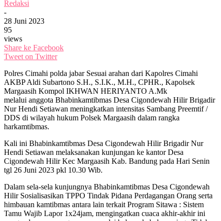
Redaksi
-
28 Juni 2023
95
views
Share ke Facebook
Tweet on Twitter
Polres Cimahi polda jabar Sesuai arahan dari Kapolres Cimahi
AKBP Aldi Subartono S.H., S.I.K., M.H., CPHR., Kapolsek
Margaasih Kompol IKHWAN HERIYANTO A.Mk
melalui anggota Bhabinkamtibmas Desa Cigondewah Hilir Brigadir
Nur Hendi Setiawan meningkatkan intensitas Sambang Preemtif /
DDS di wilayah hukum Polsek Margaasih dalam rangka
harkamtibmas.
Kali ini Bhabinkamtibmas Desa Cigondewah Hilir Brigadir Nur
Hendi Setiawan melaksanakan kunjungan ke kantor Desa
Cigondewah Hilir Kec Margaasih Kab. Bandung pada Hari Senin
tgl 26 Juni 2023 pkl 10.30 Wib.
Dalam sela-sela kunjungnya Bhabinkamtibmas Desa Cigondewah
Hilir Sosialisasikan TPPO Tindak Pidana Perdagangan Orang serta
himbauan kamtibmas antara lain terkait Program Sitawa : Sistem
Tamu Wajib Lapor 1x24jam, mengingatkan cuaca akhir-akhir ini