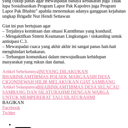
yang cukup panas agar mewaspadai bahaya kebakaran juga Tidak
lupa Sosialisasikan Program Lapor Pak Kapolres juga Program
Lapor Pak Bhabin” apabila menemukan adanya gangguan kejahatan
ungkap Brigadir Nur Hendi Setiawan
Giat ini pun bertujuan agar
– Terjalinya kemitraan dan situasi Kamtibmas yang kondusif.
– Mengaktifkan Sistem Keamanan Lingkungan / siskamling untuk
antisipasi C.3.
– Mewaspadai cuaca yang akhir akhir ini sangat panas hati-hati
menghindari kebakaran.
– Terbangun komunikasi dalam mewujudkuan kehidupan
masyarakat yang rukun dan damai.
Aritkel Sebelumnya
INI YANG DILAKUKAN
BHABINKAMTIBMAS POLSEK MARGAASIH DESA
CIGONDEWAH HILIR MELAKUKAN GIAT SAMBANG
Artikel Selanjutnya
BHABINKAMTIBMAS DESA SELACAU
SAMBANG DAN SILATURAHMI DENGAN WARGA
UNTUK MEMPERERAT TALI SILATURAHMI
BAGIKAN
Facebook
Twitter