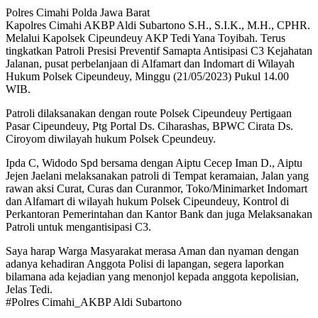
Polres Cimahi Polda Jawa Barat
Kapolres Cimahi AKBP Aldi Subartono S.H., S.I.K., M.H., CPHR.
Melalui Kapolsek Cipeundeuy AKP Tedi Yana Toyibah. Terus
tingkatkan Patroli Presisi Preventif Samapta Antisipasi C3 Kejahatan
Jalanan, pusat perbelanjaan di Alfamart dan Indomart di Wilayah
Hukum Polsek Cipeundeuy, Minggu (21/05/2023) Pukul 14.00
WIB.
Patroli dilaksanakan dengan route Polsek Cipeundeuy Pertigaan
Pasar Cipeundeuy, Ptg Portal Ds. Ciharashas, BPWC Cirata Ds.
Ciroyom diwilayah hukum Polsek Cpeundeuy.
Ipda C, Widodo Spd bersama dengan Aiptu Cecep Iman D., Aiptu
Jejen Jaelani melaksanakan patroli di Tempat keramaian, Jalan yang
rawan aksi Curat, Curas dan Curanmor, Toko/Minimarket Indomart
dan Alfamart di wilayah hukum Polsek Cipeundeuy, Kontrol di
Perkantoran Pemerintahan dan Kantor Bank dan juga Melaksanakan
Patroli untuk mengantisipasi C3.
Saya harap Warga Masyarakat merasa Aman dan nyaman dengan
adanya kehadiran Anggota Polisi di lapangan, segera laporkan
bilamana ada kejadian yang menonjol kepada anggota kepolisian,
Jelas Tedi.
#Polres Cimahi_AKBP Aldi Subartono