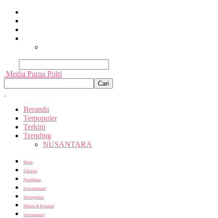
Beranda
Terpopuler
Terkini
Trending
Nusantara
Cari
Media Purna Polri
Beranda
Terpopuler
Terkini
Trending
NUSANTARA
Bisnis
Editorial
Pendidikan
Entertainment
Metropolitan
Hukum & Kriminal
Internasional