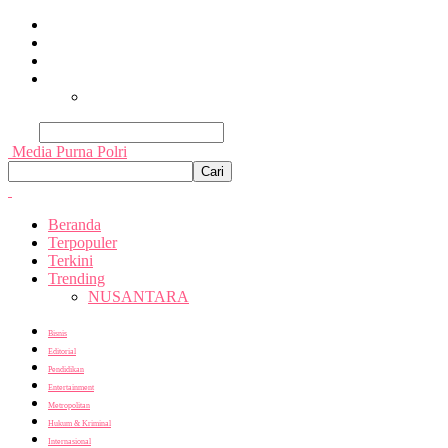
Beranda
Terpopuler
Terkini
Trending
Nusantara
Cari
Media Purna Polri
Beranda
Terpopuler
Terkini
Trending
NUSANTARA
Bisnis
Editorial
Pendidikan
Entertainment
Metropolitan
Hukum & Kriminal
Internasional