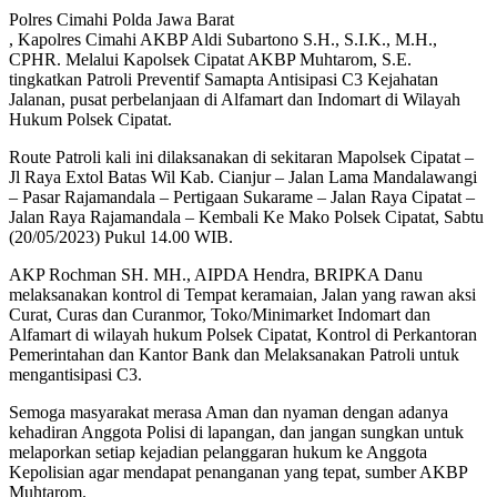
Polres Cimahi Polda Jawa Barat
, Kapolres Cimahi AKBP Aldi Subartono S.H., S.I.K., M.H.,
CPHR. Melalui Kapolsek Cipatat AKBP Muhtarom, S.E.
tingkatkan Patroli Preventif Samapta Antisipasi C3 Kejahatan
Jalanan, pusat perbelanjaan di Alfamart dan Indomart di Wilayah
Hukum Polsek Cipatat.
Route Patroli kali ini dilaksanakan di sekitaran Mapolsek Cipatat –
Jl Raya Extol Batas Wil Kab. Cianjur – Jalan Lama Mandalawangi
– Pasar Rajamandala – Pertigaan Sukarame – Jalan Raya Cipatat –
Jalan Raya Rajamandala – Kembali Ke Mako Polsek Cipatat, Sabtu
(20/05/2023) Pukul 14.00 WIB.
AKP Rochman SH. MH., AIPDA Hendra, BRIPKA Danu
melaksanakan kontrol di Tempat keramaian, Jalan yang rawan aksi
Curat, Curas dan Curanmor, Toko/Minimarket Indomart dan
Alfamart di wilayah hukum Polsek Cipatat, Kontrol di Perkantoran
Pemerintahan dan Kantor Bank dan Melaksanakan Patroli untuk
mengantisipasi C3.
Semoga masyarakat merasa Aman dan nyaman dengan adanya
kehadiran Anggota Polisi di lapangan, dan jangan sungkan untuk
melaporkan setiap kejadian pelanggaran hukum ke Anggota
Kepolisian agar mendapat penanganan yang tepat, sumber AKBP
Muhtarom.