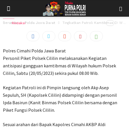
Tingkatkan Patroli Kamtibmas Di Wilayah
Hukum Polsek Cililin
Beranda
Polda Jawa Barat
Tingkatkan Patroli Kamtibmas Di Wilayah Hukum Polsek Cililin
Oleh
Redaksi
20 Mei 2023
31
views
Polres Cimahi Polda Jawa Barat
Personil Piket Polsek Cililin melaksanakan Kegiatan
antisipasi gangguan kamtibmas di Wilayah hukum Polsek
Cililin, Sabtu (20/05/2023) sekira pukul 08.00 Wib.
Kegiatan Patroli ini di Pimpin langsung oleh Akp Asep
Sepuluh, SH (Kapolsek Cililin) didampingi dengan personil
Ipda Basirun (Kanit Binmas Polsek Cililin bersama dengan
Piket Fungsi Polsek Cililin.
Sesuai arahan dari Bapak Kapolres Cimahi AKBP Aldi