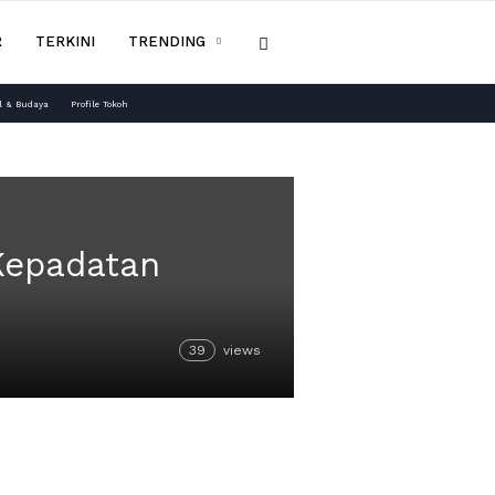
R
TERKINI
TRENDING
l & Budaya
Profile Tokoh
Kepadatan
39
views