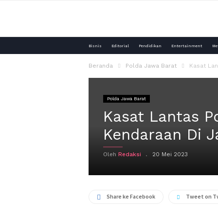
Media
Bisnis
Editorial
Pendidikan
Entertainment
Me
Purna
Beranda
Polda Jawa Barat
Kasat Lan
Polri
Polda Jawa Barat
Kasat Lantas P
Kendaraan Di J
Oleh
Redaksi
20 Mei 2023
Share ke Facebook
Tweet on T