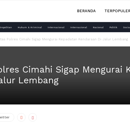
BERANDA
TERPOPULE
tropolitan
Hukum & Kriminal
Internasional
Internasional
Nasional
Politik
Sosia
tas Polres Cimahi Sigap Mengurai Kepadatan Kendaraan Di Jalur Lembang
olres Cimahi Sigap Mengurai 
alur Lembang
witter