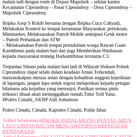
malam tadi dengan route di Depan Mapolsek – sekitar kantor
Kecamatan Cipeundeuy – Pasar Cipeundeuy – Desa Cipeundeuy –
Mapolsek Cipeundeuy.
Bripka Asep S Rokib bersama dengan Bripka Cucu Cahyadi,
Melakukan Kontrol ke tempat keramaian Masyarakat, pertokoan,
Minimarket, Melaksanakan Patroli Mobile antisipasi Genk motor
– Patroli Perbankan dan ATM
– Melaksanakan Patroli tempat pemukiman warga Rawan Guan
Kamtibmas pada malam hari dan juga Memberikan Himbauan
kepada masyarakat tentang Harkamtibmas terutama C3.
Terpantau Situasi pada malam hari tadi di Wilayah Hukum Polsek
Cipeundeuy dapat selalu dalam keadaan Aman Terkendali,
masyarakatpun merasa aman dengan kehadiran anggota kepolisian
di lapangan, jangan lupa untuk segera melaporkan kepada petugas
bilamana ada kejadina yang menonjol, Pastikan semua pintu
terkunci disaat akan meninggalkan rumah,Tutur Tedi Yana.
#Polres Cimahi_AKBP Aldi Subartono
Polres Cimahi, Cimahi, Kapolres Cimahi, Polda Jabar
Aritkel Sebelumnya
POLSEK PADALARANG PANTAU ARUS
LALU LINTAS DALAM MENGANTISIPASI KEPADATAN
KENDARAAN
Artikel Selanjutnya
ANGGOTA POLSEK CIPEUNDEUY ATUR