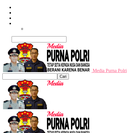
Beranda
Terpopuler
Terkini
Trending
Nusantara
Cari
Media Purna Polri