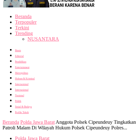
Beranda
Terpopuler
Terkini
Trending
NUSANTARA
Bisnis
Editorial
Pendidikan
Entertainment
Metropolitan
Hukum & Kriminal
Internasional
Internasional
Nasional
Politik
Sosial & Budaya
Profile Tokoh
Beranda
Polda Jawa Barat
Anggota Polsek Cipeundeuy Tingkatkan
Patroli Malam Di Wilayah Hukum Polsek Cipeundeuy Polres...
Polda Jawa Barat