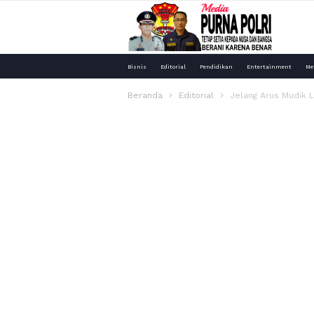
Media
Bisnis
Editorial
Pendidikan
Entertainment
Me
Purna
Beranda
Editorial
Jelang Arus Mudik L
Polri