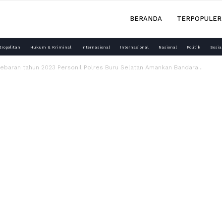
BERANDA
TERPOPULER
tropolitan
Hukum & Kriminal
Internasional
Internasional
Nasional
Politik
Sosia
ebaran tahun 2023 Personil Polres Buru Selatan Amankan Bandara...