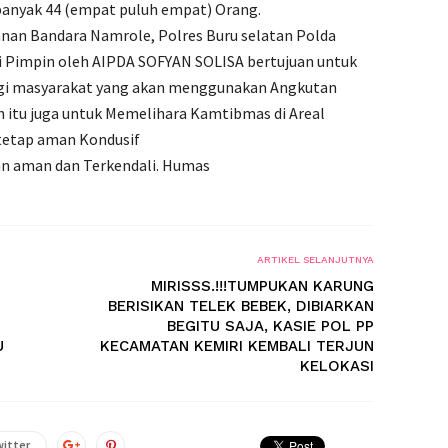
nyak 44 (empat puluh empat) Orang.
an Bandara Namrole, Polres Buru selatan Polda
i Pimpin oleh AIPDA SOFYAN SOLISA bertujuan untuk
agi masyarakat yang akan menggunakan Angkutan
n itu juga untuk Memelihara Kamtibmas di Areal
tetap aman Kondusif
an aman dan Terkendali. Humas
ARTIKEL SELANJUTNYA
MIRISSS.!!!TUMPUKAN KARUNG
BERISIKAN TELEK BEBEK, DIBIARKAN
BEGITU SAJA, KASIE POL PP
U
KECAMATAN KEMIRI KEMBALI TERJUN
KELOKASI
itter