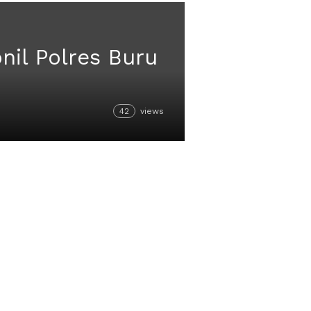
nil Polres Buru
42
views