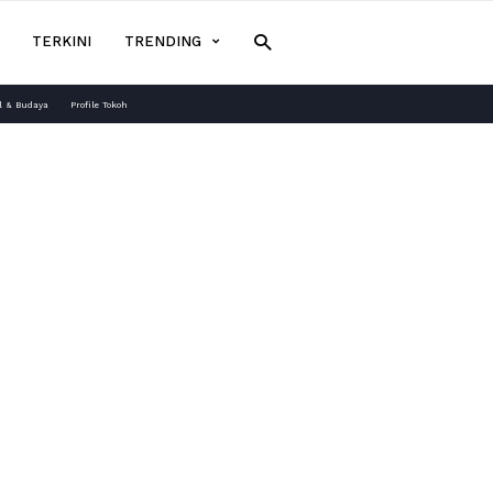
TERKINI
TRENDING
l & Budaya
Profile Tokoh