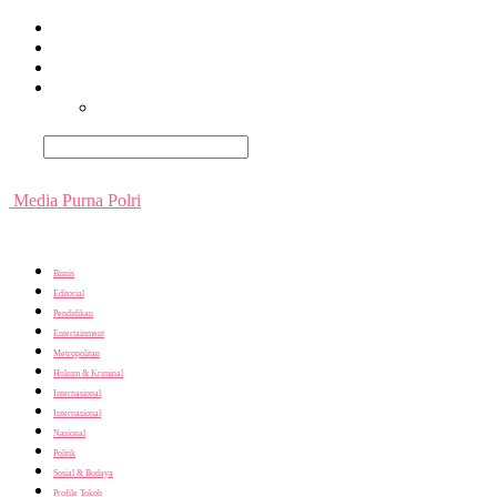
Beranda
Terpopuler
Terkini
Trending
Nusantara
Cari
Media Purna Polri
Bisnis
Editorial
Pendidikan
Entertainment
Metropolitan
Hukum & Kriminal
Internasional
Internasional
Nasional
Politik
Sosial & Budaya
Profile Tokoh