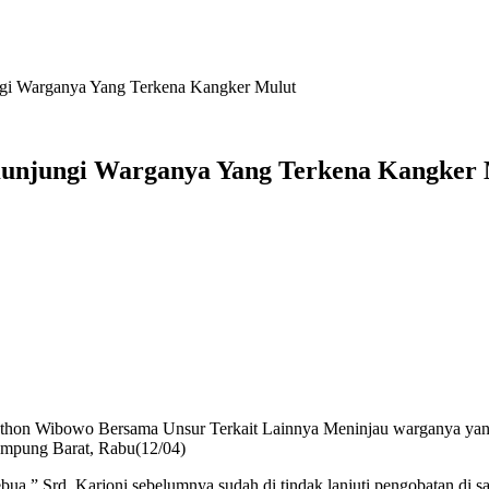
i Warganya Yang Terkena Kangker Mulut
njungi Warganya Yang Terkena Kangker 
n Wibowo Bersama Unsur Terkait Lainnya Meninjau warganya yang te
mpung Barat, Rabu(12/04)
ua ” Srd. Karjoni sebelumnya sudah di tindak lanjuti pengobatan di 