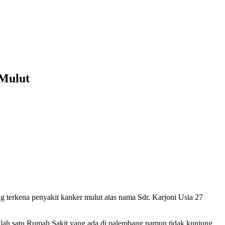
Mulut
rkena penyakit kanker mulut atas nama Sdr. Karjoni Usia 27
salah satu Rumah Sakit yang ada di palembang namun tidak kunjung