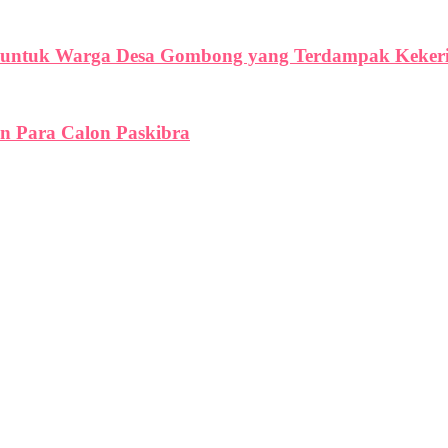
h untuk Warga Desa Gombong yang Terdampak Keker
n Para Calon Paskibra