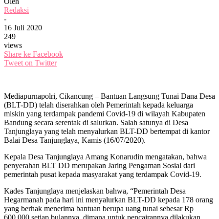
Oleh
Redaksi
-
16 Juli 2020
249
views
Share ke Facebook
Tweet on Twitter
Mediapurnapolri, Cikancung – Bantuan Langsung Tunai Dana Desa
(BLT-DD) telah diserahkan oleh Pemerintah kepada keluarga
miskin yang terdampak pandemi Covid-19 di wilayah Kabupaten
Bandung secara serentak di salurkan. Salah satunya di Desa
Tanjunglaya yang telah menyalurkan BLT-DD bertempat di kantor
Balai Desa Tanjunglaya, Kamis (16/07/2020).
Kepala Desa Tanjunglaya Amang Konarudin mengatakan, bahwa
penyerahan BLT DD merupakan Jaring Pengaman Sosial dari
pemerintah pusat kepada masyarakat yang terdampak Covid-19.
Kades Tanjunglaya menjelaskan bahwa, “Pemerintah Desa
Hegarmanah pada hari ini menyalurkan BLT-DD kepada 178 orang
yang berhak menerima bantuan berupa uang tunai sebesar Rp
600.000 setiap bulannya, dimana untuk pencairannya dilakukan