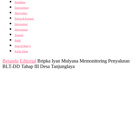
Pendidikan
Entertainment
Metropolitan
Hukum & Kriminal
Internasional
Internasional
Nasional
Politik
Sosial & Budaya
Profile Tokoh
Beranda
Editorial
Bripka Iyan Mulyana Memonitoring Penyaluran
BLT-DD Tahap III Desa Tanjunglaya