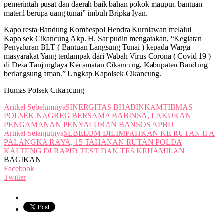
pemerintah pusat dan daerah baik bahan pokok maupun bantuan
materil berupa uang tunai” imbuh Bripka Iyan.
Kapolresta Bandung Kombespol Hendra Kurniawan melalui
Kapolsek Cikancung Akp. H. Saripudin mengatakan, “Kegiatan
Penyaluran BLT ( Bantuan Langsung Tunai ) kepada Warga
masyarakat Yang terdampak dari Wabah Virus Corona ( Covid 19 )
di Desa Tanjunglaya Kecamatan Cikancung, Kabupaten Bandung
berlangsung aman.” Ungkap Kapolsek Cikancung.
Humas Polsek Cikancung
Aritkel Sebelumnya
SINERGITAS BHABINKAMTIBMAS
POLSEK NAGREG BERSAMA BABINSA, LAKUKAN
PENGAMANAN PENYALURAN BANSOS APBD
Artikel Selanjutnya
SEBELUM DILIMPAHKAN KE RUTAN II A
PALANGKA RAYA, 15 TAHANAN RUTAN POLDA
KALTENG DI RAPID TEST DAN TES KEHAMILAN
BAGIKAN
Facebook
Twitter