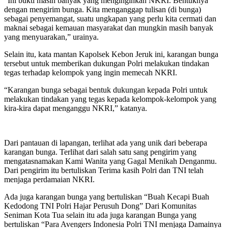
“Ini bukti masih banyak yang menginginkan NKRI. Bentuknya
dengan mengirim bunga. Kita menganggap tulisan (di bunga)
sebagai penyemangat, suatu ungkapan yang perlu kita cermati dan
maknai sebagai kemauan masyarakat dan mungkin masih banyak
yang menyuarakan,” urainya.
Selain itu, kata mantan Kapolsek Kebon Jeruk ini, karangan bunga
tersebut untuk memberikan dukungan Polri melakukan tindakan
tegas terhadap kelompok yang ingin memecah NKRI.
“Karangan bunga sebagai bentuk dukungan kepada Polri untuk
melakukan tindakan yang tegas kepada kelompok-kelompok yang
kira-kira dapat menganggu NKRI,” katanya.
Dari pantauan di lapangan, terlihat ada yang unik dari beberapa
karangan bunga. Terlihat dari salah satu sang pengirim yang
mengatasnamakan Kami Wanita yang Gagal Menikah Denganmu.
Dari pengirim itu bertuliskan Terima kasih Polri dan TNI telah
menjaga perdamaian NKRI.
Ada juga karangan bunga yang bertuliskan “Buah Kecapi Buah
Kedodong TNI Polri Hajar Perusuh Dong” Dari Komunitas
Seniman Kota Tua selain itu ada juga karangan Bunga yang
bertuliskan “Para Avengers Indonesia Polri TNI menjaga Damainya