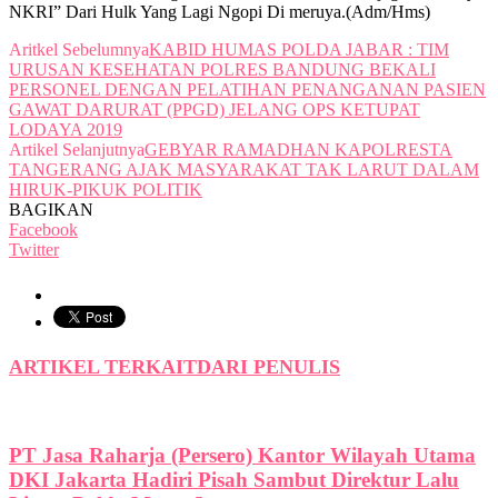
NKRI” Dari Hulk Yang Lagi Ngopi Di meruya.(Adm/Hms)
Aritkel Sebelumnya
KABID HUMAS POLDA JABAR : TIM
URUSAN KESEHATAN POLRES BANDUNG BEKALI
PERSONEL DENGAN PELATIHAN PENANGANAN PASIEN
GAWAT DARURAT (PPGD) JELANG OPS KETUPAT
LODAYA 2019
Artikel Selanjutnya
GEBYAR RAMADHAN KAPOLRESTA
TANGERANG AJAK MASYARAKAT TAK LARUT DALAM
HIRUK-PIKUK POLITIK
BAGIKAN
Facebook
Twitter
ARTIKEL TERKAIT
DARI PENULIS
PT Jasa Raharja (Persero) Kantor Wilayah Utama
DKI Jakarta Hadiri Pisah Sambut Direktur Lalu