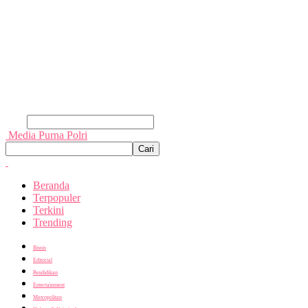
Cari
Media Purna Polri
Beranda
Terpopuler
Terkini
Trending
Bisnis
Editorial
Pendidikan
Entertainment
Metropolitan