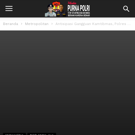
Beranda
Metropolitan
Antisipasi Gangguan Kamtibmas, Polres Jakbar Gelar Patroli Gabungan