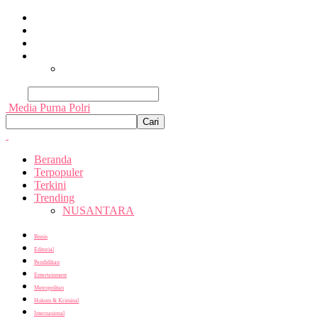
Beranda
Terpopuler
Terkini
Trending
Nusantara
Cari
Media Purna Polri
Beranda
Terpopuler
Terkini
Trending
NUSANTARA
Bisnis
Editorial
Pendidikan
Entertainment
Metropolitan
Hukum & Kriminal
Internasional