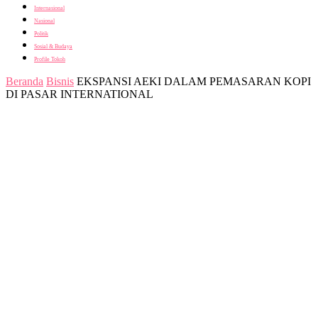
Internasional
Nasional
Politik
Sosial & Budaya
Profile Tokoh
Beranda
Bisnis
EKSPANSI AEKI DALAM PEMASARAN KOPI
DI PASAR INTERNATIONAL