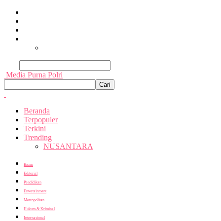
Beranda
Terpopuler
Terkini
Trending
Nusantara
Cari
Media Purna Polri
Beranda
Terpopuler
Terkini
Trending
NUSANTARA
Bisnis
Editorial
Pendidikan
Entertainment
Metropolitan
Hukum & Kriminal
Internasional