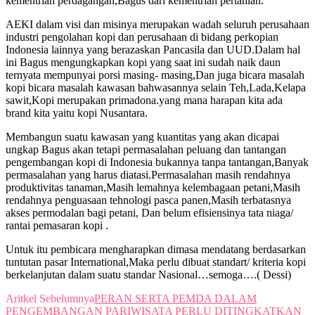
kementrian perdagangan,Bagus dari kementrian pertanian.
AEKI dalam visi dan misinya merupakan wadah seluruh perusahaan
industri pengolahan kopi dan perusahaan di bidang perkopian
Indonesia lainnya yang berazaskan Pancasila dan UUD.Dalam hal
ini Bagus mengungkapkan kopi yang saat ini sudah naik daun
ternyata mempunyai porsi masing- masing,Dan juga bicara masalah
kopi bicara masalah kawasan bahwasannya selain Teh,Lada,Kelapa
sawit,Kopi merupakan primadona.yang mana harapan kita ada
brand kita yaitu kopi Nusantara.
Membangun suatu kawasan yang kuantitas yang akan dicapai
ungkap Bagus akan tetapi permasalahan peluang dan tantangan
pengembangan kopi di Indonesia bukannya tanpa tantangan,Banyak
permasalahan yang harus diatasi.Permasalahan masih rendahnya
produktivitas tanaman,Masih lemahnya kelembagaan petani,Masih
rendahnya penguasaan tehnologi pasca panen,Masih terbatasnya
akses permodalan bagi petani, Dan belum efisiensinya tata niaga/
rantai pemasaran kopi .
Untuk itu pembicara mengharapkan dimasa mendatang berdasarkan
tuntutan pasar International,Maka perlu dibuat standart/ kriteria kopi
berkelanjutan dalam suatu standar Nasional…semoga….( Dessi)
Aritkel Sebelumnya
PERAN SERTA PEMDA DALAM
PENGEMBANGAN PARIWISATA PERLU DITINGKATKAN