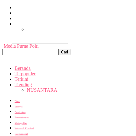
Beranda
Terpopuler
Terkini
Trending
Nusantara
Cari
Media Purna Polri
Beranda
Terpopuler
Terkini
Trending
NUSANTARA
Bisnis
Editorial
Pendidikan
Entertainment
Metropolitan
Hukum & Kriminal
Internasional