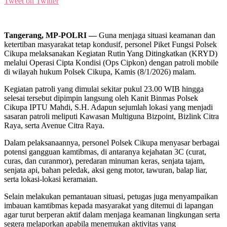
Tweet on Twitter
Tangerang, MP-POLRI —
Guna menjaga situasi keamanan dan
ketertiban masyarakat tetap kondusif, personel Piket Fungsi Polsek
Cikupa melaksanakan Kegiatan Rutin Yang Ditingkatkan (KRYD)
melalui Operasi Cipta Kondisi (Ops Cipkon) dengan patroli mobile
di wilayah hukum Polsek Cikupa, Kamis (8/1/2026) malam.
Kegiatan patroli yang dimulai sekitar pukul 23.00 WIB hingga
selesai tersebut dipimpin langsung oleh Kanit Binmas Polsek
Cikupa IPTU Mahdi, S.H. Adapun sejumlah lokasi yang menjadi
sasaran patroli meliputi Kawasan Multiguna Bizpoint, Bizlink Citra
Raya, serta Avenue Citra Raya.
Dalam pelaksanaannya, personel Polsek Cikupa menyasar berbagai
potensi gangguan kamtibmas, di antaranya kejahatan 3C (curat,
curas, dan curanmor), peredaran minuman keras, senjata tajam,
senjata api, bahan peledak, aksi geng motor, tawuran, balap liar,
serta lokasi-lokasi keramaian.
Selain melakukan pemantauan situasi, petugas juga menyampaikan
imbauan kamtibmas kepada masyarakat yang ditemui di lapangan
agar turut berperan aktif dalam menjaga keamanan lingkungan serta
segera melaporkan apabila menemukan aktivitas yang