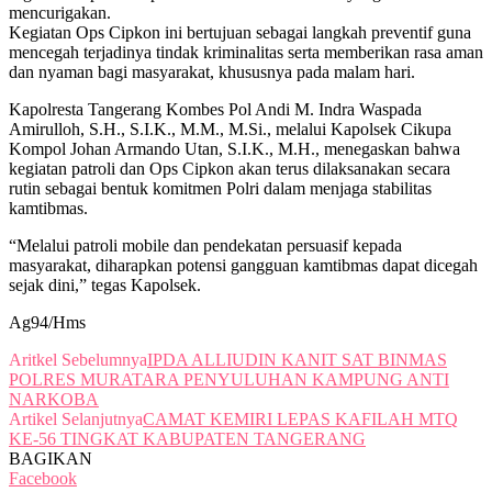
mencurigakan.
Kegiatan Ops Cipkon ini bertujuan sebagai langkah preventif guna
mencegah terjadinya tindak kriminalitas serta memberikan rasa aman
dan nyaman bagi masyarakat, khususnya pada malam hari.
Kapolresta Tangerang Kombes Pol Andi M. Indra Waspada
Amirulloh, S.H., S.I.K., M.M., M.Si., melalui Kapolsek Cikupa
Kompol Johan Armando Utan, S.I.K., M.H., menegaskan bahwa
kegiatan patroli dan Ops Cipkon akan terus dilaksanakan secara
rutin sebagai bentuk komitmen Polri dalam menjaga stabilitas
kamtibmas.
“Melalui patroli mobile dan pendekatan persuasif kepada
masyarakat, diharapkan potensi gangguan kamtibmas dapat dicegah
sejak dini,” tegas Kapolsek.
Ag94/Hms
Aritkel Sebelumnya
IPDA ALLIUDIN KANIT SAT BINMAS
POLRES MURATARA PENYULUHAN KAMPUNG ANTI
NARKOBA
Artikel Selanjutnya
CAMAT KEMIRI LEPAS KAFILAH MTQ
KE-56 TINGKAT KABUPATEN TANGERANG
BAGIKAN
Facebook