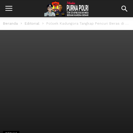
Beranda
Editorial
Polsek Kadungora Tangkap Pencuri Beras di Penggilingan Padi Desa Cisaat