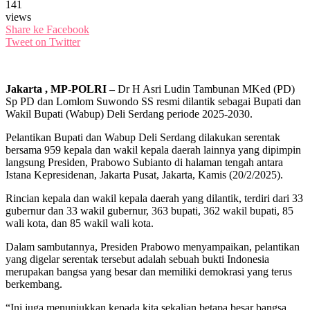
141
views
Share ke Facebook
Tweet on Twitter
Jakarta , MP-POLRI –
Dr H Asri Ludin Tambunan MKed (PD)
Sp PD dan Lomlom Suwondo SS resmi dilantik sebagai Bupati dan
Wakil Bupati (Wabup) Deli Serdang periode 2025-2030.
Pelantikan Bupati dan Wabup Deli Serdang dilakukan serentak
bersama 959 kepala dan wakil kepala daerah lainnya yang dipimpin
langsung Presiden, Prabowo Subianto di halaman tengah antara
Istana Kepresidenan, Jakarta Pusat, Jakarta, Kamis (20/2/2025).
Rincian kepala dan wakil kepala daerah yang dilantik, terdiri dari 33
gubernur dan 33 wakil gubernur, 363 bupati, 362 wakil bupati, 85
wali kota, dan 85 wakil wali kota.
Dalam sambutannya, Presiden Prabowo menyampaikan, pelantikan
yang digelar serentak tersebut adalah sebuah bukti Indonesia
merupakan bangsa yang besar dan memiliki demokrasi yang terus
berkembang.
“Ini juga menunjukkan kepada kita sekalian betapa besar bangsa