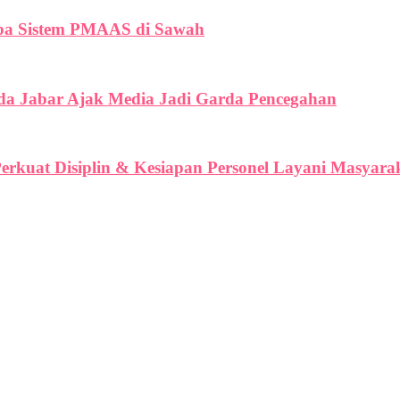
oba Sistem PMAAS di Sawah
lda Jabar Ajak Media Jadi Garda Pencegahan
erkuat Disiplin & Kesiapan Personel Layani Masyara