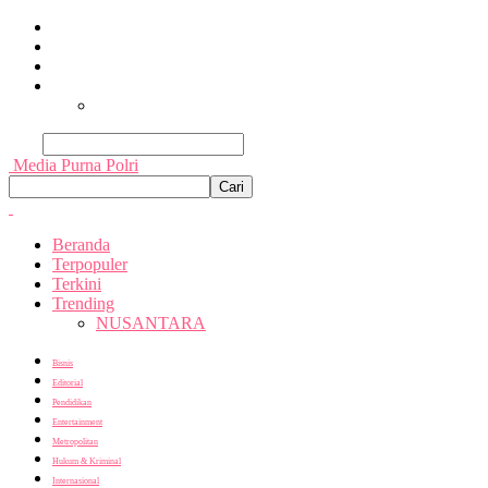
Beranda
Terpopuler
Terkini
Trending
Nusantara
Cari
Media Purna Polri
Beranda
Terpopuler
Terkini
Trending
NUSANTARA
Bisnis
Editorial
Pendidikan
Entertainment
Metropolitan
Hukum & Kriminal
Internasional