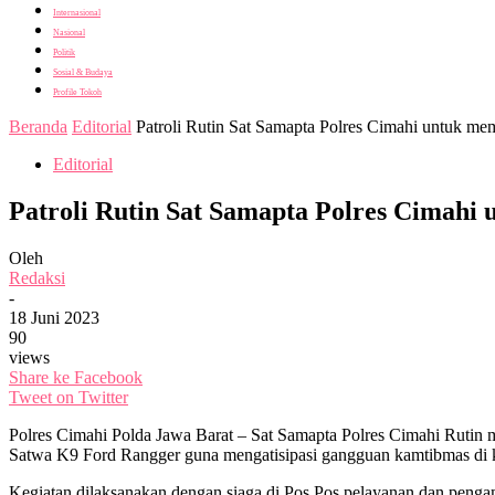
Internasional
Nasional
Politik
Sosial & Budaya
Profile Tokoh
Beranda
Editorial
Patroli Rutin Sat Samapta Polres Cimahi untuk me
Editorial
Patroli Rutin Sat Samapta Polres Cimahi
Oleh
Redaksi
-
18 Juni 2023
90
views
Share ke Facebook
Tweet on Twitter
Polres Cimahi Polda Jawa Barat – Sat Samapta Polres Cimahi Ruti
Satwa K9 Ford Rangger guna mengatisipasi gangguan kamtibmas di k
Kegiatan dilaksanakan dengan siaga di Pos Pos pelayanan dan pengam