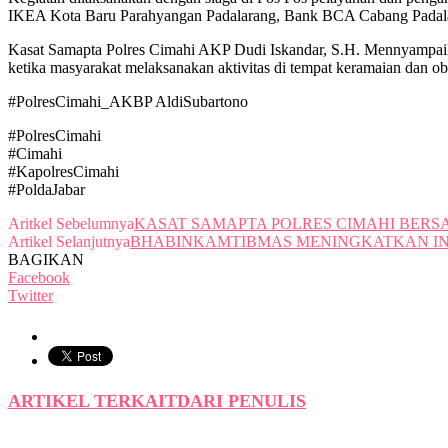
IKEA Kota Baru Parahyangan Padalarang, Bank BCA Cabang Padala
Kasat Samapta Polres Cimahi AKP Dudi Iskandar, S.H. Mennyampaika
ketika masyarakat melaksanakan aktivitas di tempat keramaian dan ob
#PolresCimahi_AKBP AldiSubartono
#PolresCimahi
#Cimahi
#KapolresCimahi
#PoldaJabar
Aritkel Sebelumnya
KASAT SAMAPTA POLRES CIMAHI BER
Artikel Selanjutnya
BHABINKAMTIBMAS MENINGKATKAN IN
BAGIKAN
Facebook
Twitter
ARTIKEL TERKAIT
DARI PENULIS