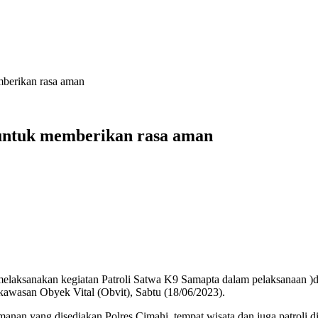
mberikan rasa aman
 untuk memberikan rasa aman
n melaksanakan kegiatan Patroli Satwa K9 Samapta dalam pelaksana
awasan Obyek Vital (Obvit), Sabtu (18/06/2023).
anan yang disediakan Polres Cimahi, tempat wisata dan juga patroli di