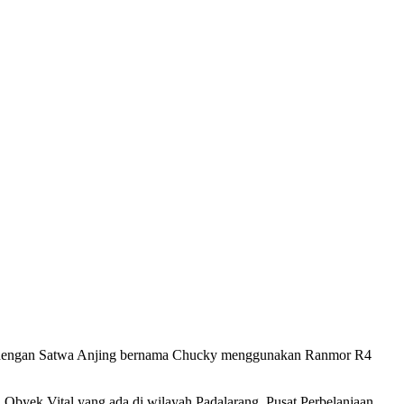
an )dengan Satwa Anjing bernama Chucky menggunakan Ranmor R4
 Obyek Vital yang ada di wilayah Padalarang, Pusat Perbelanjaan